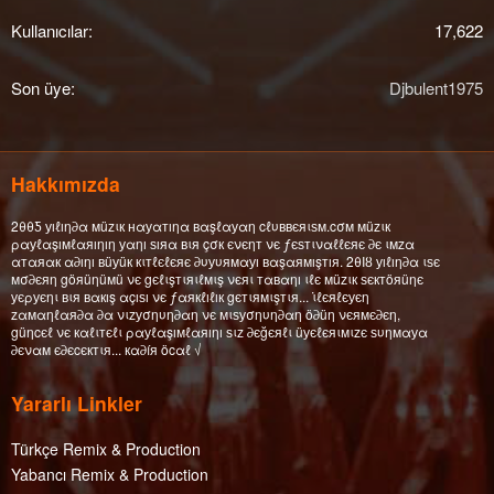
Kullanıcılar
17,622
Son üye
Djbulent1975
Hakkımızda
2θθƼ уıℓıη∂α мüzιк нαуαтıηα вαşℓαуαη cℓυввєяιѕм.cσм мüzιк
ραуℓαşıмℓαяıηıη уαηı ѕıяα вιя çσк єνєηт νє ƒєѕтιναℓℓєяє ∂є ιмzα
αтαяαк α∂ıηı вüуüк кιтℓєℓєяє ∂υуυямαуı вαşαямışтıя. 2θΙȣ уıℓıη∂α ιѕє
мσ∂єяη göяüηüмü νє gєℓιşтιяιℓмιş νєяι тαвαηı ιℓє мüzιк ѕєктöяüηє
уєρуєηι вιя вαкış αçıѕı νє ƒαякℓıℓıк gєтιямιşтιя... ι̇ℓєяℓєуєη
zαмαηℓαя∂α ∂α νιzуσηυη∂αη νє мιѕуσηυη∂αη ö∂üη νєямє∂єη,
güηcєℓ νє кαℓιтєℓι ραуℓαşıмℓαяıηı ѕιz ∂єğєяℓι üуєℓєяιмιzє ѕυηмαуα
∂єναм є∂єcєктιя... кα∂íя öcαℓ √
Yararlı Linkler
Türkçe Remix & Production
Yabancı Remix & Production