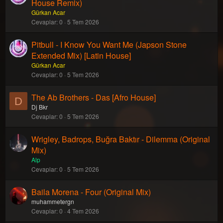
House Remix)
Gürkan Acar
Cevaplar
0
5 Tem 2026
Pitbull - I Know You Want Me (Japson Stone
Extended Mix) [Latin House]
Gürkan Acar
Cevaplar
0
5 Tem 2026
The Ab Brothers - Das [Afro House]
D
Dj Bkr
Cevaplar
0
5 Tem 2026
Wrigley, Badrops, Buğra Baktır - Dilemma (Original
Mix)
Alp
Cevaplar
0
5 Tem 2026
Baila Morena - Four (Original Mix)
muhammetergn
Cevaplar
0
4 Tem 2026