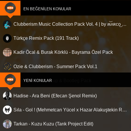
EN BEĞENILEN KONULAR
Clubberism Music Collection Pack Vol. 4 | by ʍ͝ʌʀco͜ ʌɴϯσɴio ҇
Türkçe Remix Pack (191 Track)
Kadir Öcal & Burak Körklü - Bayrama Özel Pack
Ozie & Clubberism - Summer Pack Vol.1
Clubberism - Mashup & Bootleg Pack
YENI KONULAR
Hadise - Ara Beni (Efecan Şenol Remix)
Sıla - Gol ! (Mehmetcan Yücel x Hazar Alakuştekin Remix)
Tarkan - Kuzu Kuzu (Tarık Project Edit)