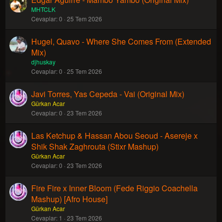
MHTCLK
Cevaplar
0
25 Tem 2026
Hugel, Quavo - Where She Comes From (Extended
Mix)
djhuskay
Cevaplar
0
25 Tem 2026
Javi Torres, Yas Cepeda - Vai (Original Mix)
Gürkan Acar
Cevaplar
0
23 Tem 2026
Las Ketchup & Hassan Abou Seoud - Asereje x
Shik Shak Zaghrouta (Stixr Mashup)
Gürkan Acar
Cevaplar
0
23 Tem 2026
Fire Fire x Inner Bloom (Fede Riggio Coachella
Mashup) [Afro House]
Gürkan Acar
Cevaplar
1
23 Tem 2026