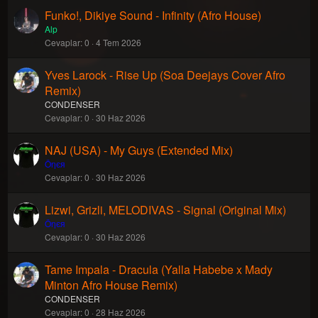
Funko!, Dikiye Sound - Infinity (Afro House)
Alp
Cevaplar
0
4 Tem 2026
Yves Larock - Rise Up (Soa Deejays Cover Afro
Remix)
CONDENSER
Cevaplar
0
30 Haz 2026
NAJ (USA) - My Guys (Extended Mix)
Öηєя
Cevaplar
0
30 Haz 2026
Lizwi, Grizli, MELODIVAS - Signal (Original Mix)
Öηєя
Cevaplar
0
30 Haz 2026
Tame Impala - Dracula (Yalla Habebe x Mady
Minton Afro House Remix)
CONDENSER
Cevaplar
0
28 Haz 2026