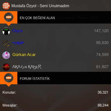
Mustafa Özyol - Seni Unutmadım
Dj Se7en - Türkçe Live Set (Summer Promo 2026)
EN ÇOK BEĞENI ALAN
147,120
Öηєя
95,630
•໐ຊiē•
74,599
Gürkan Acar
61,807
ΛҚΛらн ҚΛϦɪ尺
61,502
djberk
FORUM İSTATISTIK
Konular
36,321
Mesajlar
88,244