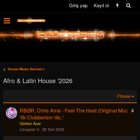
Giriş yap
Kayıt ol
House Musıc Sectıon I
Afro & Latin House '2026
Filtreler
RBØR, Chris Arna - Feel The Heat (Original Mix)
S
a
'Ilk Clubberism 'de..'
b
Gürkan Acar
Cevaplar
0
28 Tem 2026
i
t