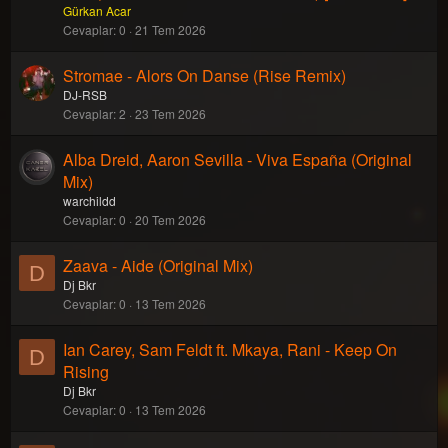
Gürkan Acar
Cevaplar
0
21 Tem 2026
Stromae - Alors On Danse (Rise Remix)
DJ-RSB
Cevaplar
2
23 Tem 2026
Alba Dreid, Aaron Sevilla - Viva España (Original
Mix)
warchildd
Cevaplar
0
20 Tem 2026
Zaava - Aide (Original Mix)
D
Dj Bkr
Cevaplar
0
13 Tem 2026
Ian Carey, Sam Feldt ft. Mkaya, Rani - Keep On
D
Rising
Dj Bkr
Cevaplar
0
13 Tem 2026