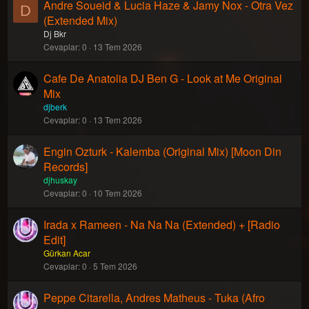
Andre Soueid & Lucia Haze & Jamy Nox - Otra Vez
D
(Extended Mix)
Dj Bkr
Cevaplar
0
13 Tem 2026
Cafe De Anatolia DJ Ben G - Look at Me Original
Mix
djberk
Cevaplar
0
13 Tem 2026
Engin Ozturk - Kalemba (Original Mix) [Moon Din
Records]
djhuskay
Cevaplar
0
10 Tem 2026
Irada x Rameen - Na Na Na (Extended) + [Radio
Edit]
Gürkan Acar
Cevaplar
0
5 Tem 2026
Peppe Citarella, Andres Matheus - Tuka (Afro