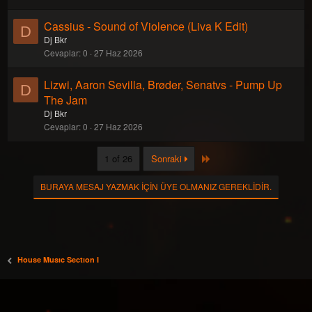
Cassius - Sound of Violence (Liva K Edit)
D
Dj Bkr
Cevaplar
0
27 Haz 2026
Lizwi, Aaron Sevilla, Brøder, Senatvs - Pump Up
D
The Jam
Dj Bkr
Cevaplar
0
27 Haz 2026
Last
1 of 26
Sonraki
BURAYA MESAJ YAZMAK IÇIN ÜYE OLMANIZ GEREKLIDIR.
House Musıc Sectıon I