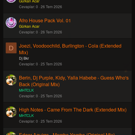
Gürkan Acar
Cevaplar
0
26 Tem 2026
Afro House Pack Vol. 01
Gürkan Acar
Cevaplar
0
26 Tem 2026
Joezi, Voodoochild, Burlington - Cola (Extended
D
Mix)
Dj Bkr
Cevaplar
0
25 Tem 2026
Berin, Dj Purple, Kidy, Yalla Habebe - Guess Who's
Back (Original Mix)
MHTCLK
Cevaplar
0
25 Tem 2026
High Notes - Came From The Dark (Extended Mix)
MHTCLK
Cevaplar
0
25 Tem 2026
Edgar Aguirre - Mambo Yambo (Original Mix)