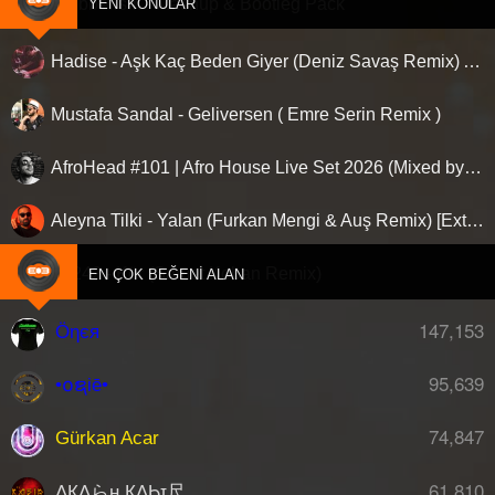
Versiyon) - Ceyhun Celikten Versiyon
Clubberism - Mashup & Bootleg Pack
YENI KONULAR
(Boran ALTUN Remix) (3:41)
Kâzım Koyuncu - Denizde Kararti Var -
Faruk Sabancı & Eypio - Anakonda
(5:36)
Jabbar, Deeperise - Aldatıldık (3:06)
Burak Kalaycı - Seninde Aşkın Yalanmış (Hakan Keleş
(3:41)
Işın Karaca - Ben İnsan Değil Miyim - Remix by Selim
Remix (4:05)
(2:38)
Remix) Extended Vrs. (4:08)
Kaan Boşnak - Bebeğim (ISY-K Remix)
Hadise - Aşk Kaç Beden Giyer (Deniz Savaş Remix) Afro House
Çaldıran (3:30)
Emre Serin ft.Aylin Yesilova - Zehir Gibi
Burak Kalaycı - Seninde Aşkın Yalanmış (Hakan Keleş
Ferhat Göçer, Catwork - Haydi Gel
Köfn - Bi Tek Ben Anlarim (ISY-K
Jabbar, Deeperise - Aldatıldık (3:06)
(3:52)
Remix) Radio (3:09)
(Remix) (5:21)
Kaan Boşnak - Bebeğim (ISY-K Remix) (3:52)
Mustafa Sandal - Geliversen ( Emre Serin Remix )
Benimle Ol - Club Mix (3:43)
Remix) (3:12)
Buray - Girdap ( E-Sound Edit ) (3:07)
Kalben, Disco Tarantula - Taksi (Disco
Emre Serin ft.BERGEN - Benim İçin
Kalben, Disco Tarantula - Taksi (Disco Tarantula Remix)
Buray - Mecnun - Mahmut Orhan Remix (3:38)
Feride Hilal Akın, Dogus Cabakcor -
KÖFN x ISY-K - Günese Dokundum
(3:59)
Tarantula Remix) (3:59)
Üzülme ( Remix ) (4:46)
Bülent Cenkci - Var mısın - Club Remix (3:43)
AfroHead #101 | Afro House Live Set 2026 (Mixed by Kemal Özgür) No Jingle
Kayahan - Beni Anlamadın Ya - Remix (5:27)
Deprem Gibi (3:15)
(4:47)
Kayahan - Beni Anlamadın Ya - Remix
Can Çelik, Çağatay Karadirek - Soğuk (3:04)
Emre İskender - Bebeğim Gel
Krb Müzik, Tülay Maciran - Her an özlüyorum - Remix
Canbay & Wolker - Elbet Bir Gün - Kadir Acar Remix
KÖFN, Deeperise - Güneşe Dokundum
Fettah Can, Demet Akalın - Yanan
Aleyna Tilki - Yalan (Furkan Mengi & Auş Remix) [Extended]
(5:27)
(4:11)
Locadayız (Emre İskender Remix)
(3:42)
Ateşi Söndürdük - Club Version (5:14)
- Deep Mix (2:30)
Kurtulus Kus feat. Burak Bulut - Her Yanim Kan ( E-Sound
Krb Müzik, Tülay Maciran - Her an
Canbay & Wolker - Leylım Yar (Emre Serhat Remıx)
(1:05)
Version ) (3:37)
Ati242 - Kör (Samet Koban Remix)
EN ÇOK BEĞENI ALAN
Fikri Karayel - İyi Geliyor - Ümit Kuzer
Levent Yüksel & ISY-K - Onursuz
(2:45)
özlüyorum - Remix (4:11)
Kuvoka, Kenan Doğulu - SIMSIKI - Rave Mix (4:25)
Ender Çalışkan - Madem Ki Remix
Cankan, CankanPINK, Ufuk Kaplan - Yana Yana - Ufuk
Olmasın Aşk (4:03)
Rework (3:31)
Kâzım Koyuncu - Denizde Kararti Var - Remix (4:05)
Kurtulus Kus feat. Burak Bulut - Her
147,153
Kaplan Remix (3:35)
Öηєя
(5:32)
Köfn - Bi Tek Ben Anlarim (ISY-K Remix) (3:12)
Gazapizm - Yol (Mehmet Arda Remix)
Lvbel C5 & Batuflex - Hong Kong
Caroline, Suat Aydoğan - Ta Uzak Yollardan (4:00)
Yanim Kan ( E-Sound Version ) (3:37)
Erdem Akın - Köprü Ortasında - Remix
KÖFN x ISY-K - Günese Dokundum (4:47)
Cem Adrian, Mark Eliyahu, Triart - Kül - Triart Remix (4:39)
95,639
(Hakan Keleş Remix Extended (3:19)
(5:22)
•໐ຊiē•
KÖFN, Deeperise - Güneşe Dokundum - Deep Mix (2:30)
Kuvoka, Kenan Doğulu - SIMSIKI -
Versiyon (3:55)
Cemali - Duymak İstiyorum (4:33)
Levent Yüksel & ISY-K - Onursuz Olmasın Aşk (4:03)
Gökçe - Tuttu Fırlattı - Remix (4:00)
Mahsun Kırmızıgül - Saygımdan -
Rave Mix (4:25)
Dedublüman - Belki ( Burak Zorlu Mix ) (3:41)
Evden Uzak - Kendimden Kaçarken
74,847
Lvbel C5 & Batuflex - Hong Kong (Hakan Keleş Remix
Gürkan Acar
Deeperise, Madrigal - Seni Dert Etmeler (3:18)
Gülsu Dere - Kör Deli - Deep House
Remix (4:02)
Kâzım Koyuncu - Denizde Kararti Var -
Extended (3:19)
(ISY-K Remix) (3:48)
Demet Akalin - Cukur ( E-Sound Version ) (3:37)
Mazlum Çimen & Soner Sarıkabadayı -
Remix (3:08)
Mahsun Kırmızıgül - Saygımdan - Remix (4:02)
61,810
ΛҚΛらн ҚΛϦɪ尺
Demetello - Derdim OIsun ( Samet Yıldırım Remix )