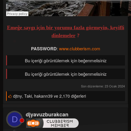
Emeğe saygı için bir yorumu fazla görmeyin, keyifli
dinlemeler
?
PASSWORD
:
www.clubberism.com
Bu içeriği görüntülemek için beğenmelisiniz
Bu içeriği görüntülemek için beğenmelisiniz
Son düzenleme:
23 Ocak 2024
B
djtny
,
Taki
,
hakann39 ve 2,170 diğerleri
e
ğ
e
djyavuzburakcan
n
D
i
l
e