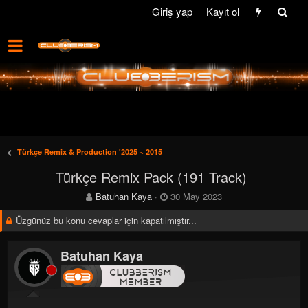
Giriş yap
Kayıt ol
Türkçe Remix & Production '2025 ~ 2015
Türkçe Remix Pack (191 Track)
K
B
Batuhan Kaya
30 May 2023
o
a
Üzgünüz bu konu cevaplar için kapatılmıştır...
n
ş
b
l
u
a
Batuhan Kaya
y
n
u
g
b
ı
a
ç
ş
t