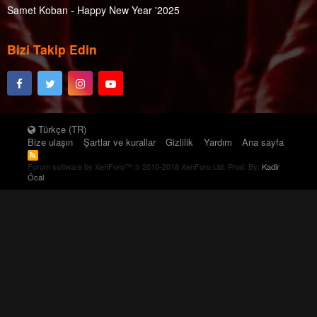
Metin Işık - Ağla Gözüm - Remix (5:07)
Gazapizm - Yol (Mehmet Arda Remix) (5:22)
Hande Yener - Bitmesin Bu Rüya (
Samet Koban - Happy New Year '2025
Sefo - Beni Beni ( Emre Serin Remix ) (3:22)
Kuvoka, Kenan Doğulu - SIMSIKI -
Version ) (4:20)
Gökçe - Tuttu Fırlattı - Remix (4:00)
Mor Ve Ötesi - Bir Derdim Var & Ed
Emre Serin Remix ) (4:03)
Sefo - Tutsak ( E-Sound Edit ) (3:16)
Gülsu Dere - Kör Deli - Deep House Remix (3:08)
Mustafa Ceceli - Gerçekten Zor (
Rave Mix (4:25)
Sefo, Capo - ISABELLE (Hakan Keleş Remix) 105 Bpm
Sheeran - Bad Habits (Meduza Remix)
Hande Yener, Cagin Kulacoglu -
Bizi Takip Edin
Gülşen, Elber Tutkus - Lolipop - Elber Tutkus Remix (2:58)
Extnd (3:25)
Kâzım Koyuncu - Denizde Kararti Var -
Sercan Uca Remix ) (2:19)
(Emrah Karaduman Mashup) (3:07)
Halil Vergin ft. Derya Ulug - Hadi Cal (3:04)
Aklımda - Çağın Kulaçoğlu Remix
Sefo, Capo - ISABELLE (Hakan Keleş Remix) 128
Halil Vergin ft. Hande Dönmez - Esmerin Adi Oya (3:21)
Mustafa Taş - Edalıda Modalı Yar -
Remix (4:05)
Mor ve Ötesi - Bir Derdim Var (Arem
Extended (3:11)
(3:22)
Hande Yener - Bitmesin Bu Rüya ( Emre Serin Remix )
Köfn - Bi Tek Ben Anlarim (ISY-K
Remix (3:24)
Sefo, Jako - Kördüğüm (Emre Serhat Remıx) (2:37)
Ozguc & Arman Aydin Remix) (4:23)
(4:03)
Heijan feat. Muti - Turkish Drill (Hakan
Sefo, Reik, Dímelo Flow, Aerro - Mírame (Bilmem mi
Nilüfer - Gözünaydın - Remix (5:00)
Remix) (3:12)
Hande Yener, Cagin Kulacoglu - Aklımda - Çağın
Mor ve ötesi, Dogus Cabakcor -
Türkçe (TR)
Remix) (3:05)
Keleş Remix) Extended (3:35)
Kulaçoğlu Remix (3:22)
Bize ulaşın
Şartlar ve kurallar
Gizlilik
Yardım
Ana sayfa
No más - Belki De Aşk Lazım Değildir -
KÖFN x ISY-K - Günese Dokundum
Selda Bağcan - Yuh Yuh (Catwork Remix) (2:47)
Oyunbozan - Doğuş Çabakçor Remix
Heijan feat. Muti - Turkish Drill (Hakan Keleş Remix)
Heijan ft Muti - Birader ( Burak Zorlu
Selda Bağcan, Acid Pauli, Jamie - Katip Arzuhalim -
Remix (Sezen Aksu) (4:00)
(4:47)
Extended (3:35)
Forum software by XenForo™
© 2010-2018 XenForo Ltd.
Prod. By:
Kadir
(3:50)
Mix ) (3:27)
Remix (6:51)
Öcal
Heijan ft Muti - Birader ( Burak Zorlu Mix ) (3:27)
KÖFN, Deeperise - Güneşe Dokundum
Ozan Doğulu, Gülşen - Bir Kereden
Selda Bağcan, Ataberk Onal - Gün Biter Gülüşün Kalır
Murat Dalkılıç - Bu Nasıl Aşk - David
Hemsaye - Bir Rüyanın Peşine (ISY-K
Hemsaye - Bir Rüyanın Peşine (ISY-K Remix) Radio
Bende - Remix (2:12)
Hiçbir Şey Olmaz (3:26)
- Deep Mix (2:30)
Şaboy Version (3:32)
(5:36)
Remix) Radio (5:36)
Selda Bağcan, CAFI - Adaletin Bu mu Dünya - Remix
Işın Karaca - Ben İnsan Değil Miyim - Remix by Selim
Ozan Çolakoğlu - Bu Gece - Remix
Levent Yüksel & ISY-K - Onursuz
Murat Dalkılıç - Yalan Dünya ( Emre
(4:44)
Işın Karaca - Ben İnsan Değil Miyim -
Çaldıran (3:30)
Olmasın Aşk (4:03)
(3:16)
Semicenk & Funda Arar - Al Sevgilim ( Burak Zorlu Mix )
Serin Remix ) (5:05)
Jabbar, Deeperise - Aldatıldık (3:06)
Remix by Selim Çaldıran (3:30)
(2:42)
Oğuzhan Akbulut & Alper Karacan -
Lvbel C5 & Batuflex - Hong Kong
Kaan Boşnak - Bebeğim (ISY-K Remix) (3:52)
Murda feat. Hadise - Imdat ( E-Sound
Semicenk - Düşer Aklıma (Doğan Ağırtaş Remix) (2:07)
Jabbar, Deeperise - Aldatıldık (3:06)
Kalben, Disco Tarantula - Taksi (Disco Tarantula Remix)
(Hakan Keleş Remix Extended (3:19)
Can Bedenden Çıkmayınca (4:09)
Semicenk - Düşer Aklıma (Emre Serhat Remix) (2:09)
Version ) (4:20)
(3:59)
Kaan Boşnak - Bebeğim (ISY-K Remix)
帕梅拉， 乌福克·凯夫瑟 - 阿格拉·哈利
Mahsun Kırmızıgül - Saygımdan -
Kayahan - Beni Anlamadın Ya - Remix (5:27)