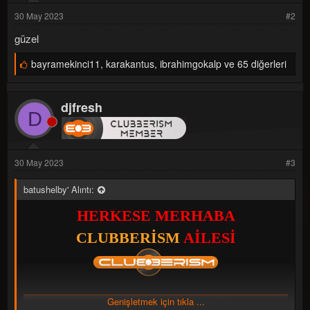
r
:
30 May 2023
#2
güzel
B
bayramekinci11
,
karakantus
,
ibrahimgokalp ve 65 diğerleri
e
ğ
e
djfresh
n
D
i
l
e
r
:
30 May 2023
#3
batushelby' Alıntı:
HERKESE MERHABA
CLUBBERİSM
AİLESİ
Genişletmek için tıkla ...