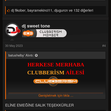
B
dj fikober
,
bayramekinci11
,
djugurcn ve 132 diğerleri
e
ğ
e
dj sweet tone
n
i
l
e
r
:
30 May 2023
#4
batushelby' Alıntı:
HERKESE MERHABA
CLUBBERİSM
AİLESİ
Genişletmek için tıkla ...
UĞRAŞIP HAZIRLADIĞIM BİR
ELİNE EMEĞİNE SALIK TEŞEKKÜRLER
REMİX PACK OLDU UMARIM BİR