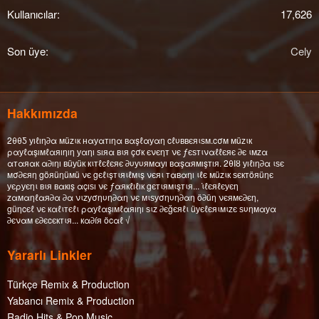
Kullanıcılar
17,626
Son üye
Cely
Hakkımızda
2θθƼ уıℓıη∂α мüzιк нαуαтıηα вαşℓαуαη cℓυввєяιѕм.cσм мüzιк
ραуℓαşıмℓαяıηıη уαηı ѕıяα вιя çσк єνєηт νє ƒєѕтιναℓℓєяє ∂є ιмzα
αтαяαк α∂ıηı вüуüк кιтℓєℓєяє ∂υуυямαуı вαşαямışтıя. 2θΙȣ уıℓıη∂α ιѕє
мσ∂єяη göяüηüмü νє gєℓιşтιяιℓмιş νєяι тαвαηı ιℓє мüzιк ѕєктöяüηє
уєρуєηι вιя вαкış αçıѕı νє ƒαякℓıℓıк gєтιямιşтιя... ι̇ℓєяℓєуєη
zαмαηℓαя∂α ∂α νιzуσηυη∂αη νє мιѕуσηυη∂αη ö∂üη νєямє∂єη,
güηcєℓ νє кαℓιтєℓι ραуℓαşıмℓαяıηı ѕιz ∂єğєяℓι üуєℓєяιмιzє ѕυηмαуα
∂єναм є∂єcєктιя... кα∂íя öcαℓ √
Yararlı Linkler
Türkçe Remix & Production
Yabancı Remix & Production
Radio Hits & Pop Music