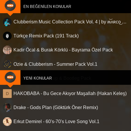
EN BEĞENILEN KONULAR
Clubberism Music Collection Pack Vol. 4 | by ʍ͝ʌʀco͜ ʌɴϯσɴio ҇
Türkçe Remix Pack (191 Track)
Kadir Öcal & Burak Körklü - Bayrama Özel Pack
Ozie & Clubberism - Summer Pack Vol.1
Clubberism - Mashup & Bootleg Pack
YENI KONULAR
HAKOBABA - Bu Gece Akıyor Maşallah (Hakan Keleş)
D
Drake - Gods Plan (Göktürk Öner Remix)
Erkut Demirel - 60's-70's Love Song Vol.1