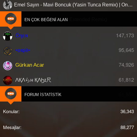
Emel Sayın - Mavi Boncuk (Yasin Tunca Remix) | Onda, bunda, şundadır
Hadise - Ara Beni (Cnr-G Extended Remix)
EN ÇOK BEĞENI ALAN
147,173
Öηєя
95,645
•໐ຊiē•
74,926
Gürkan Acar
61,812
ΛҚΛらн ҚΛϦɪ尺
61,554
djberk
FORUM İSTATISTIK
Konular
36,343
Mesajlar
88,277