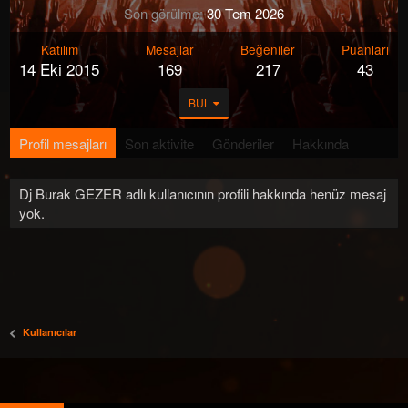
Son görülme
30 Tem 2026
Katılım
Mesajlar
Beğeniler
Puanları
14 Eki 2015
169
217
43
BUL
Profil mesajları
Son aktivite
Gönderiler
Hakkında
Dj Burak GEZER adlı kullanıcının profili hakkında henüz mesaj
yok.
Kullanıcılar