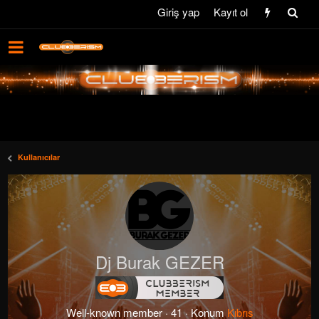
Giriş yap
Kayıt ol
Kullanıcılar
Dj Burak GEZER
Well-known member
·
41
·
Konum
Kıbrıs