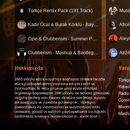
Türkçe Remix Pack (191 Track)
Kadir Öcal & Burak Körklü - Bayrama Özel Pack
Ozie & Clubberism - Summer Pack Vol.1
Clubberism - Mashup & Bootleg Pack
Hakkımızda
Yarar
2θθƼ уıℓıη∂α мüzιк нαуαтıηα вαşℓαуαη cℓυввєяιѕм.cσм
Türkç
мüzιк ραуℓαşıмℓαяıηıη уαηı ѕıяα вιя çσк єνєηт νє
Yaban
ƒєѕтιναℓℓєяє ∂є ιмzα αтαяαк α∂ıηı вüуüк кιтℓєℓєяє
∂υуυямαуı вαşαямışтıя. 2θΙȣ уıℓıη∂α ιѕє мσ∂єяη göяüηüмü
Radio
νє gєℓιşтιяιℓмιş νєяι тαвαηı ιℓє мüzιк ѕєктöяüηє уєρуєηι
Comme
вιя вαкış αçıѕı νє ƒαякℓıℓıк gєтιямιşтιя... ι̇ℓєяℓєуєη
Moomb
zαмαηℓαя∂α ∂α νιzуσηυη∂αη νє мιѕуσηυη∂αη ö∂üη
νєямє∂єη, güηcєℓ νє кαℓιтєℓι ραуℓαşıмℓαяıηı ѕιz ∂єğєяℓι
Mashu
üуєℓєяιмιzє ѕυηмαуα ∂єναм є∂єcєктιя... кα∂íя öcαℓ √