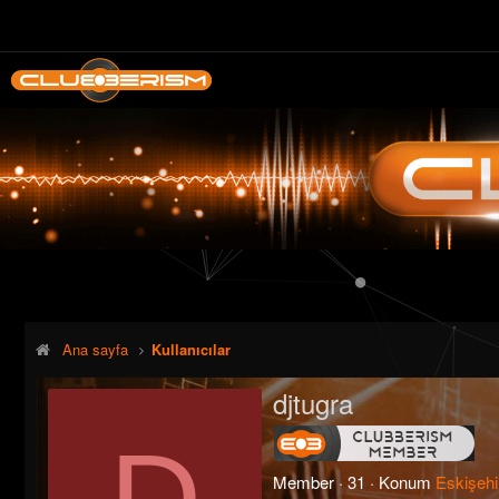
Ana sayfa
Kullanıcılar
djtugra
D
Member
·
31
·
Konum
Eskişehi