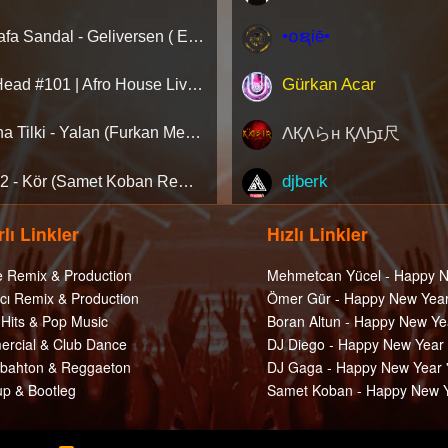
•໐ຊiē•
Mustafa Sandal - Geliversen ( Emre Serin Remix )
Gürkan Acar
AfroHead #101 | Afro House Live Set 2026 (Mixed by Kemal Özgür) No Jingle
ΛҚΛらн ҚΛϦɪ尺
Aleyna Tilki - Yalan (Furkan Mengi & Auş Remix) [Extended]
djberk
Ati242 - Kör (Samet Koban Remix)
lı Linkler
Hızlı Linkler
e Remix & Production
Mehmetcan Yücel - Happy N
cı Remix & Production
Ömer Gür - Happy New Year
 Hits & Pop Music
Boran Altun - Happy New Ye
rcial & Club Dance
DJ Diego - Happy New Year
ahton & Reggaeton
DJ Gaga - Happy New Year 
p & Bootleg
Samet Koban - Happy New Y