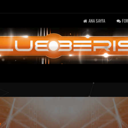
ANA SAYFA
FO
r