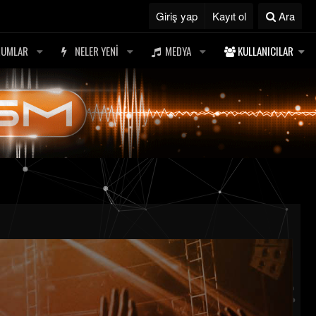
Giriş yap
Kayıt ol
Ara
RUMLAR
NELER YENI
MEDYA
KULLANICILAR