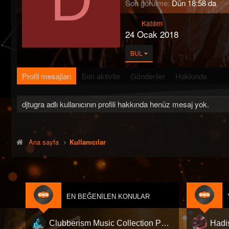
Son görülme
Dün 18:58 da
Katılım
24 Ocak 2018
BUL
Profil mesajları
Son aktivite
Gönderiler
Hakkında
djtugra adlı kullanıcının profili hakkında henüz mesaj yok.
Ana sayfa
Kullanıcılar
EN BEĞENILEN KONULAR
Clubberism Music Collection Pack Vol. 4 | by ʍ͝ʌʀco͜ ʌɴϯσɴio ҇