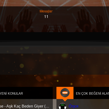
Mesajlar
11
YENI KONULAR
EN ÇOK BEĞENI ALA
Öηєя
Hadise - Aşk Kaç Beden Giyer (Deniz Savaş Remix) Afro House