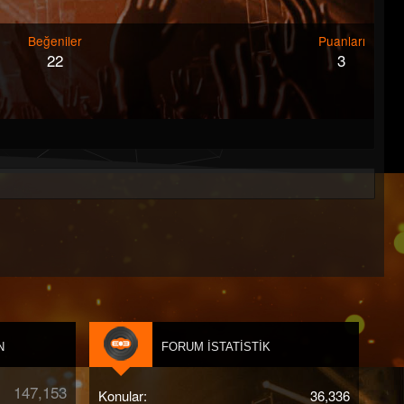
Beğeniler
Puanları
22
3
N
FORUM İSTATISTIK
147,153
Konular
36,336