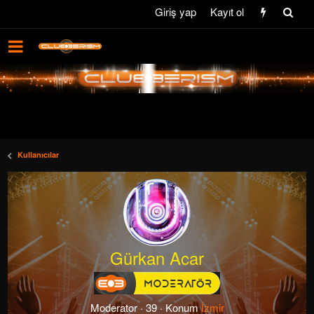
Giriş yap
Kayıt ol
Kullanıcılar
Gürkan Acar
Moderator
·
39
·
Konum
İzmir