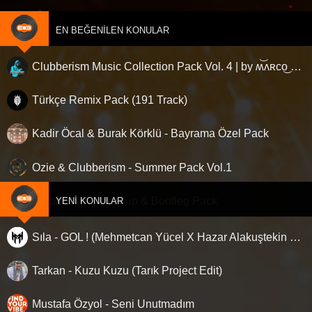
EN BEĞENILEN KONULAR
Clubberism Music Collection Pack Vol. 4 | by ʍ͝ʌʀco͜ ʌɴϯσɴio ҇
Türkçe Remix Pack (191 Track)
Kadir Öcal & Burak Körklü - Bayrama Özel Pack
Ozie & Clubberism - Summer Pack Vol.1
Clubberism - Mashup & Bootleg Pack
YENI KONULAR
Sıla - GOL ! (Mehmetcan Yücel X Hazar Alakuştekin Remix)
Tarkan - Kuzu Kuzu (Tarık Project Edit)
Mustafa Özyol - Seni Unutmadım