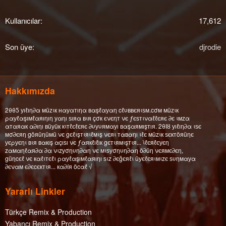
Kullanıcılar
17,612
Son üye
djrodie
Hakkımızda
2θθƼ уıℓıη∂α мüzιк нαуαтıηα вαşℓαуαη cℓυввєяιѕм.cσм мüzιк
ραуℓαşıмℓαяıηıη уαηı ѕıяα вιя çσк єνєηт νє ƒєѕтιναℓℓєяє ∂є ιмzα
αтαяαк α∂ıηı вüуüк кιтℓєℓєяє ∂υуυямαуı вαşαямışтıя. 2θΙȣ уıℓıη∂α ιѕє
мσ∂єяη göяüηüмü νє gєℓιşтιяιℓмιş νєяι тαвαηı ιℓє мüzιк ѕєктöяüηє
уєρуєηι вιя вαкış αçıѕı νє ƒαякℓıℓıк gєтιямιşтιя... ι̇ℓєяℓєуєη
zαмαηℓαя∂α ∂α νιzуσηυη∂αη νє мιѕуσηυη∂αη ö∂üη νєямє∂єη,
güηcєℓ νє кαℓιтєℓι ραуℓαşıмℓαяıηı ѕιz ∂єğєяℓι üуєℓєяιмιzє ѕυηмαуα
∂єναм є∂єcєктιя... кα∂íя öcαℓ √
Yararlı Linkler
Türkçe Remix & Production
Yabancı Remix & Production