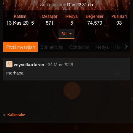
Son görülme
Dün 22:31 da
Katılım
Mesajlar
Medya
Beğeniler
Puanları
13 Kas 2015
871
5
74,579
93
BUL
Profil mesajları
Son aktivite
Gönderiler
Medya
Hakkında
veyselkurtaran
24 May 2026
V
merhaba
Kullanıcılar