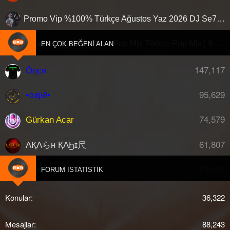
Promo Vip %100% Türkçe Ağustos Yaz 2026 DJ Se7en Live
Dj Güven Ozan | Türkçe Pop Mix Türkçe Pop Mix | 90'Lar • 2000'Ler
G
EN ÇOK BEĞENI ALAN
147,117
Öηєя
95,629
•໐ຊiē•
74,579
Gürkan Acar
61,807
ΛҚΛらн ҚΛϦɪ尺
61,501
djberk
FORUM İSTATISTIK
Konular
36,322
Mesajlar
88,243