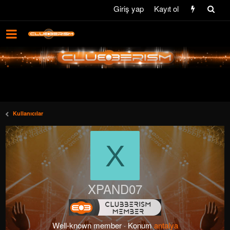
Giriş yap
Kayıt ol
Kullanıcılar
X
XPAND07
Well-known member
·
Konum
antalya