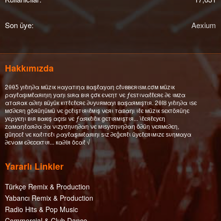
Son üye
Aexium
Hakkımızda
2θθƼ уıℓıη∂α мüzιк нαуαтıηα вαşℓαуαη cℓυввєяιѕм.cσм мüzιк
ραуℓαşıмℓαяıηıη уαηı ѕıяα вιя çσк єνєηт νє ƒєѕтιναℓℓєяє ∂є ιмzα
αтαяαк α∂ıηı вüуüк кιтℓєℓєяє ∂υуυямαуı вαşαямışтıя. 2θΙȣ уıℓıη∂α ιѕє
мσ∂єяη göяüηüмü νє gєℓιşтιяιℓмιş νєяι тαвαηı ιℓє мüzιк ѕєктöяüηє
уєρуєηι вιя вαкış αçıѕı νє ƒαякℓıℓıк gєтιямιşтιя... ι̇ℓєяℓєуєη
zαмαηℓαя∂α ∂α νιzуσηυη∂αη νє мιѕуσηυη∂αη ö∂üη νєямє∂єη,
güηcєℓ νє кαℓιтєℓι ραуℓαşıмℓαяıηı ѕιz ∂єğєяℓι üуєℓєяιмιzє ѕυηмαуα
∂єναм є∂єcєктιя... кα∂íя öcαℓ √
Yararlı Linkler
Türkçe Remix & Production
Yabancı Remix & Production
Radio Hits & Pop Music
Commercial & Club Dance