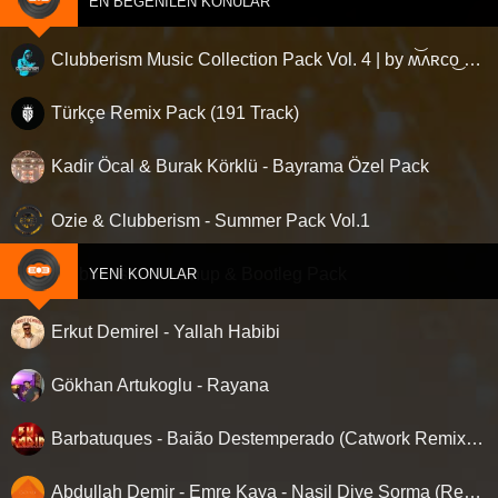
EN BEĞENILEN KONULAR
Clubberism Music Collection Pack Vol. 4 | by ʍ͝ʌʀco͜ ʌɴϯσɴio ҇
Türkçe Remix Pack (191 Track)
Kadir Öcal & Burak Körklü - Bayrama Özel Pack
Ozie & Clubberism - Summer Pack Vol.1
Clubberism - Mashup & Bootleg Pack
YENI KONULAR
Erkut Demirel - Yallah Habibi
Gökhan Artukoglu - Rayana
Barbatuques - Baião Destemperado (Catwork Remix) ‘Nette ilk…!
Abdullah Demir - Emre Kaya - Nasil Diye Sorma (Remix)