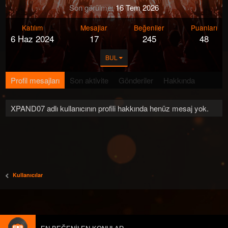
Son görülme
16 Tem 2026
Katılım
Mesajlar
Beğeniler
Puanları
6 Haz 2024
17
245
48
BUL
Profil mesajları
Son aktivite
Gönderiler
Hakkında
XPAND07 adlı kullanıcının profili hakkında henüz mesaj yok.
Kullanıcılar