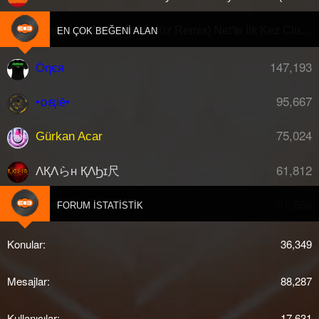
Gülşen - Bal (Adem Gürbüz Remix) Net'te İlk Kez Clubberism.com'da !
EN ÇOK BEĞENI ALAN
147,193
Öηєя
95,667
•໐ຊiē•
75,024
Gürkan Acar
61,812
ΛҚΛらн ҚΛϦɪ尺
61,566
djberk
FORUM İSTATISTIK
Konular
36,349
Mesajlar
88,287
Kullanıcılar
17,631