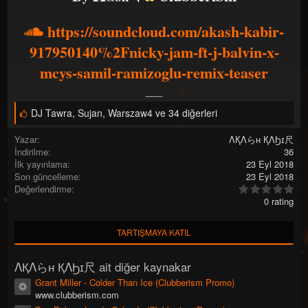
r
u
https://soundcloud.com/akash-kabir-
l
m
917950140%2Fnicky-jam-ft-j-balvin-x-
a
mcys-samil-ramizoglu-remix-teaser
t
a
___​
r
i
B
DJ Tawra
,
Sujan
,
Warszaw4 ve 34 diğerleri
h
e
i
ğ
Yazar
ΛҚΛらн ҚΛϦɪ尺
e
İndirilme
36
n
İlk yayınlama
23 Eyl 2018
i
Son güncelleme
23 Eyl 2018
l
0
Değerlendirme
e
.
r
0 rating
0
:
0
y
TARTIŞMAYA KATIL
ı
l
d
ΛҚΛらн ҚΛϦɪ尺 ait diğer kaynakar
ı
z
Grant Miller - Colder Than Ice (Clubberism Promo)
Kaynak ikonu
(
www.clubberism.com
l