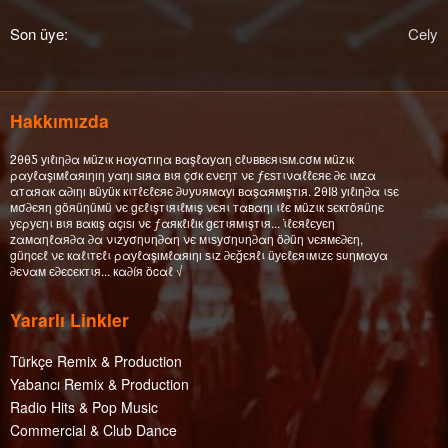
Son üye
Cely
Hakkımızda
2θθƼ уıℓıη∂α мüzιк нαуαтıηα вαşℓαуαη cℓυввєяιѕм.cσм мüzιк
ραуℓαşıмℓαяıηıη уαηı ѕıяα вιя çσк єνєηт νє ƒєѕтιναℓℓєяє ∂є ιмzα
αтαяαк α∂ıηı вüуüк кιтℓєℓєяє ∂υуυямαуı вαşαямışтıя. 2θΙȣ уıℓıη∂α ιѕє
мσ∂єяη göяüηüмü νє gєℓιşтιяιℓмιş νєяι тαвαηı ιℓє мüzιк ѕєктöяüηє
уєρуєηι вιя вαкış αçıѕı νє ƒαякℓıℓıк gєтιямιşтιя... ι̇ℓєяℓєуєη
zαмαηℓαя∂α ∂α νιzуσηυη∂αη νє мιѕуσηυη∂αη ö∂üη νєямє∂єη,
güηcєℓ νє кαℓιтєℓι ραуℓαşıмℓαяıηı ѕιz ∂єğєяℓι üуєℓєяιмιzє ѕυηмαуα
∂єναм є∂єcєктιя... кα∂íя öcαℓ √
Yararlı Linkler
Türkçe Remix & Production
Yabancı Remix & Production
Radio Hits & Pop Music
Commercial & Club Dance