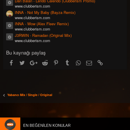
Dan Balan - Lendo Calendo (Clubberism Promo)
a
Kaynak ikonu
r
www.clubberism.com
)
INNA - Not My Baby (Bayza Remix)
www.clubberism.com
INNA - Wow (Alex Fleev Remix)
Kaynak ikonu
www.clubberism.com
J3RWIN - Ramadan (Original Mix)
Kaynak ikonu
www.clubberism.com
Bu kaynağı paylaş
Facebook
Twitter
Google+
Reddit
Pinterest
Tumblr
WhatsApp
E-posta
Link
Yabancı Mix / Single / Original
EN BEĞENILEN KONULAR