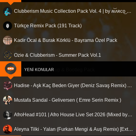
Clubberism Music Collection Pack Vol. 4 | by ʍ͝ʌʀco͜ ʌɴϯσɴio ҇
Türkçe Remix Pack (191 Track)
Kadir Öcal & Burak Körklü - Bayrama Özel Pack
Ozie & Clubberism - Summer Pack Vol.1
Clubberism - Mashup & Bootleg Pack
YENI KONULAR
Hadise - Aşk Kaç Beden Giyer (Deniz Savaş Remix) Afro House
Mustafa Sandal - Geliversen ( Emre Serin Remix )
AfroHead #101 | Afro House Live Set 2026 (Mixed by Kemal Özgür) No Jingle
Aleyna Tilki - Yalan (Furkan Mengi & Auş Remix) [Extended]