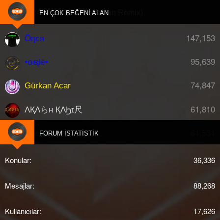
Ati242 - Kör (Samet Koban Remix)
EN ÇOK BEĞENI ALAN
147,153
Öηєя
95,639
•໐ຊiē•
74,847
Gürkan Acar
61,810
ΛҚΛらн ҚΛϦɪ尺
61,531
djberk
FORUM İSTATISTIK
Konular
36,336
Mesajlar
88,268
Kullanıcılar
17,626