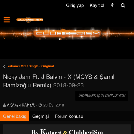
Giriş yap
Kayıt ol
Yabancı Mix / Single / Original
Nicky Jam Ft. J Balvin - X (MCYS & Şamil
Ramizoğlu Remix)
2018-09-23
INDIRMEK IÇIN IZNINIZ YOK
Y
O
ΛҚΛらн ҚΛϦɪ尺
23 Eyl 2018
a
l
z
u
Genel bakış
Geçmişi
Forum konusu
a
ş
r
t
K
B
ClubberiSm
y
u
αbır √
&