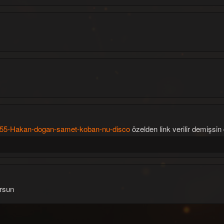
655-Hakan-dogan-samet-koban-nu-disco
özelden link verilir demişsi
orsun