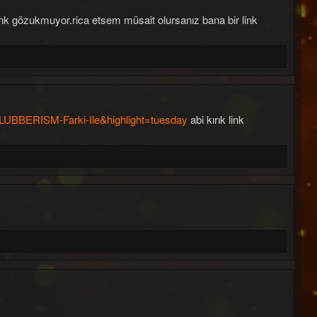
ink gözukmuyor.rica etsem müsait olursanız bana bir link
LUBBERISM-Farki-Ile&highlight=tuesday
abi kırık link