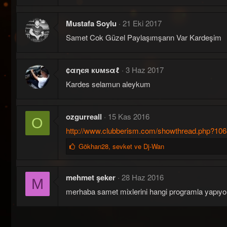
e
r
Mustafa Soylu
21 Eki 2017
:
Samet Cok Güzel Paylaşımşarın Var Kardeşim
¢αηєя кυмѕαℓ
3 Haz 2017
Kardes selamun aleykum
ozgurreall
15 Kas 2016
O
http://www.clubberism.com/showthread.php?10
B
Gökhan28
,
sevket
ve
Dj-Wan
e
ğ
e
mehmet şeker
28 Haz 2016
M
n
merhaba samet mixlerini hangi programla yapıy
i
l
e
r