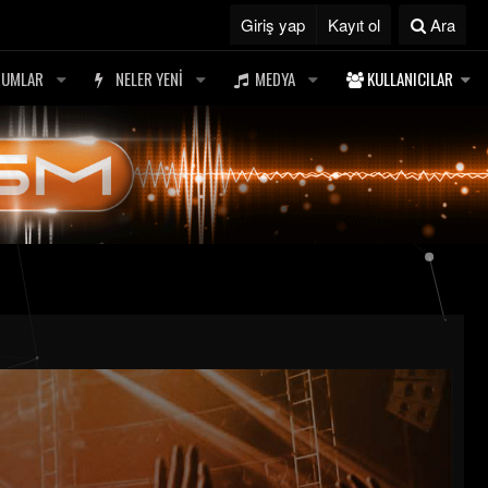
Giriş yap
Kayıt ol
Ara
RUMLAR
NELER YENI
MEDYA
KULLANICILAR