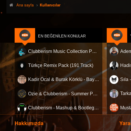
:
Ana sayfa
Kullanıcılar
EN BEĞENILEN KONULAR
Clubberism Music Collection Pack Vol. 4 | by ʍ͝ʌʀco͜ ʌɴϯσɴio ҇
Türkçe Remix Pack (191 Track)
Kadir Öcal & Burak Körklü - Bayrama Özel Pack
Ozie & Clubberism - Summer Pack Vol.1
Clubberism - Mashup & Bootleg Pack
Must
Hakkımızda
Yarar