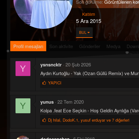
Son görülme
Görüntülenen k
Katılım
5 Ara 2015
BUL
Profil mesajları
Son aktivite
Gönderiler
Medya
Down
ysnsncktr
20 Şub 2026
Y
Aydın Kurtoğlu - Yak (Ozan Güllü Remix) ve Murat 
B
YAPICI
e
ğ
e
yunus
22 Tem 2020
Y
n
Kolpa .feat Ece Seçkin - Hoş Geldin Ayrılığa (Va
i
l
B
Dj hilal
,
DodoK.1
,
yusuf erduyar ve 7 diğerleri
e
e
r
ğ
:
e
6 Eki 2018