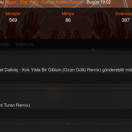
onu
Hugel - Stay Sexy (Samet Koban Remix)
·
Bugün 19:02
Mesajlar
Medya
Downloa
569
86
397
loads
Hakkında
Dalkılıç - Kırk Yılda Bir Gibisin (Ozan Güllü Remix) gönderebilir mis
rol Turan Remix)