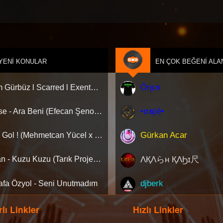
YENI KONULAR
EN ÇOK BEĞENI ALA
Öηєя
Adem Gürbüz l Scarred l Exented Orginal Mix ( Acapella )
•໐ຊiē•
Hadise - Ara Beni (Efecan Şenol Remix)
Gürkan Acar
Sıla - Gol ! (Mehmetcan Yücel x Hazar Alakuştekin Remix)
ΛҚΛらн ҚΛϦɪ尺
Tarkan - Kuzu Kuzu (Tarık Project Edit)
djberk
afa Özyol - Seni Unutmadım
lı Linkler
Hızlı Linkler