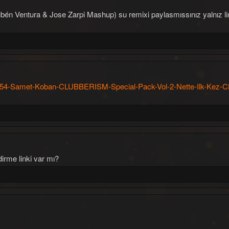
bén Ventura & Jose Zarpi Mashup) su remixi paylasmıssınız yalnız l
354-Samet-Koban-CLUBBERISM-Special-Pack-Vol-2-Nette-Ilk-Kez-C
irme linki var mı?