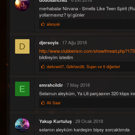
dodosanchez
n
merhabalar Nirvana - Smells Like Teen Spirit (Ru
i
l
yollarmısınız? iyi günler
e
B
alanyalı
r
e
:
ğ
e
djersoyis
17 Ağu 2018
D
n
http://www.clubberism.com/showthread.php?17
i
l
bildireyim istedim
e
B
darkner07
,
Gökhan28
,
Sujan ve 5 diğerleri
r
e
:
ğ
e
emrahcildir
7 May 2018
E
n
Selamun aleyküm, Ya Lili parçasının 320 kbps ind
i
l
B
Ali Saar
e
e
r
ğ
:
e
Yakup Kurtuluş
29 Ocak 2018
n
selamın aleyküm kardeşim bişey sorcaktımda
i
l