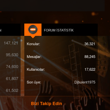
N
FORUM İSTATISTIK
147,121
Konular
36,321
95,630
Mesajlar
88,245
74,600
Kullanıcılar
17,622
61,807
Son üye
Djbulent1975
61,502
Bizi Takip Edin