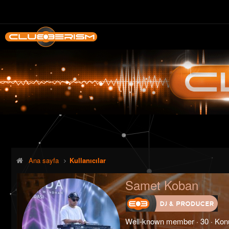
Ana sayfa
Kullanıcılar
Samet Koban
Well-known member
·
30
·
Ko