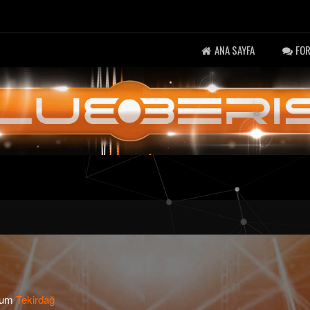
ANA SAYFA
FO
num
Tekirdağ