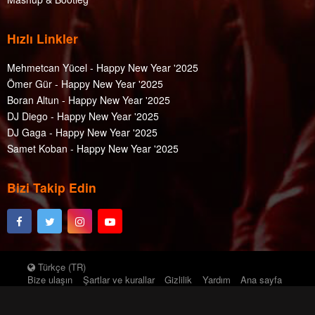
Hızlı Linkler
Mehmetcan Yücel - Happy New Year '2025
Ömer Gür - Happy New Year '2025
Boran Altun - Happy New Year '2025
DJ Diego - Happy New Year '2025
DJ Gaga - Happy New Year '2025
Samet Koban - Happy New Year '2025
Bizi Takip Edin
Türkçe (TR)
Bize ulaşın
Şartlar ve kurallar
Gizlilik
Yardım
Ana sayfa
Forum software by XenForo™
© 2010-2018 XenForo Ltd.
Prod. By:
Kadir
Öcal