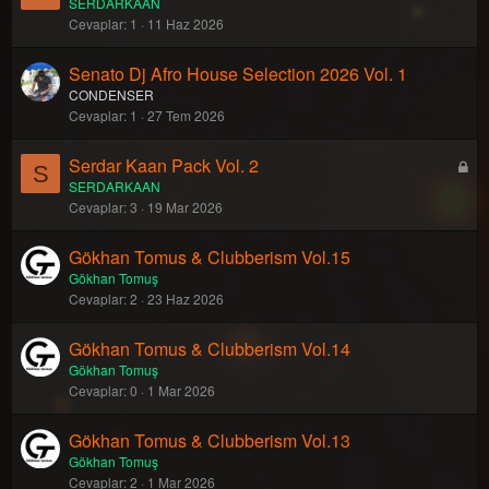
SERDARKAAN
Cevaplar
1
11 Haz 2026
Senato Dj Afro House Selection 2026 Vol. 1
CONDENSER
Cevaplar
1
27 Tem 2026
Serdar Kaan Pack Vol. 2
K
S
SERDARKAAN
i
Cevaplar
3
19 Mar 2026
l
i
Gökhan Tomus & Clubberism Vol.15
t
Gökhan Tomuş
l
Cevaplar
2
23 Haz 2026
i
Gökhan Tomus & Clubberism Vol.14
Gökhan Tomuş
Cevaplar
0
1 Mar 2026
Gökhan Tomus & Clubberism Vol.13
Gökhan Tomuş
Cevaplar
2
1 Mar 2026