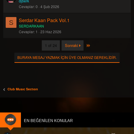
djberk
Cevaplar
0
4 Şub 2026
Serdar Kaan Pack Vol.1
S
SERDARKAAN
Cevaplar
1
23 Haz 2026
Last
1 of 24
Sonraki
BURAYA MESAJ YAZMAK IÇIN ÜYE OLMANIZ GEREKLIDIR.
Club Musıc Sectıon
EN BEĞENILEN KONULAR