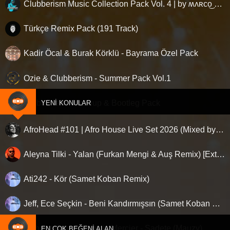
Clubberism Music Collection Pack Vol. 4 | by ʍ͝ʌʀco͜ ʌɴϯσɴio ҇
Türkçe Remix Pack (191 Track)
Kadir Öcal & Burak Körklü - Bayrama Özel Pack
Ozie & Clubberism - Summer Pack Vol.1
Clubberism - Mashup & Bootleg Pack
YENI KONULAR
AfroHead #101 | Afro House Live Set 2026 (Mixed by Kemal Özgür) No Jingle
Aleyna Tilki - Yalan (Furkan Mengi & Auş Remix) [Extended]
Ati242 - Kör (Samet Koban Remix)
Jeff, Ece Seçkin - Beni Kandırmışsın (Samet Koban Remix)
Mahmut Orhan, Francis Mercier - Sadete (Mauzy)
EN ÇOK BEĞENI ALAN