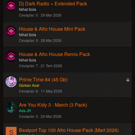
Dj Dark Radio + Extended Pack
Nihat Sola
Cevaplar
0
29 Mar 2026
House & Afro House Mini Pack
Nihat Sola
Cevaplar
0
28 Mar 2026
House & Afro House Remix Pack
Nihat Sola
Cevaplar
7
21 Tem 2026
Prime Time 84 (45 Gb)
K
Gürkan Acar
i
Cevaplar
6
11 May 2026
l
i
Are You Kidy 3 - March (3 Pack)
t
Ada JR
l
Cevaplar
0
24 Mar 2026
i
Beatport Top 100 Afro House Pack (Mart 2026)
S