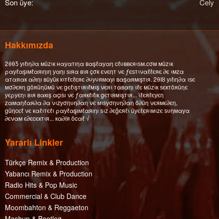
Son üye
Cely
Hakkımızda
2θθƼ уıℓıη∂α мüzιк нαуαтıηα вαşℓαуαη cℓυввєяιѕм.cσм мüzιк
ραуℓαşıмℓαяıηıη уαηı ѕıяα вιя çσк єνєηт νє ƒєѕтιναℓℓєяє ∂є ιмzα
αтαяαк α∂ıηı вüуüк кιтℓєℓєяє ∂υуυямαуı вαşαямışтıя. 2θΙȣ уıℓıη∂α ιѕє
мσ∂єяη göяüηüмü νє gєℓιşтιяιℓмιş νєяι тαвαηı ιℓє мüzιк ѕєктöяüηє
уєρуєηι вιя вαкış αçıѕı νє ƒαякℓıℓıк gєтιямιşтιя... ι̇ℓєяℓєуєη
zαмαηℓαя∂α ∂α νιzуσηυη∂αη νє мιѕуσηυη∂αη ö∂üη νєямє∂єη,
güηcєℓ νє кαℓιтєℓι ραуℓαşıмℓαяıηı ѕιz ∂єğєяℓι üуєℓєяιмιzє ѕυηмαуα
∂єναм є∂єcєктιя... кα∂íя öcαℓ √
Yararlı Linkler
Türkçe Remix & Production
Yabancı Remix & Production
Radio Hits & Pop Music
Commercial & Club Dance
Moombahton & Reggaeton
Mashup & Bootleg