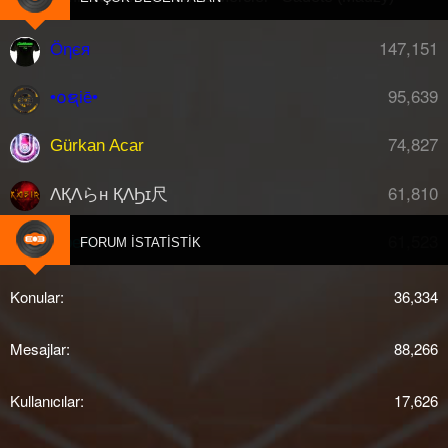
147,151
Öηєя
95,639
•໐ຊiē•
74,827
Gürkan Acar
61,810
ΛҚΛらн ҚΛϦɪ尺
61,523
djberk
FORUM İSTATISTIK
Konular
36,334
Mesajlar
88,266
Kullanıcılar
17,626