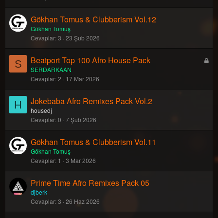
Gökhan Tomus & Clubberism Vol.12
Gökhan Tomuş
Cevaplar
3
23 Şub 2026
Beatport Top 100 Afro House Pack
K
S
SERDARKAAN
i
Cevaplar
2
17 Mar 2026
l
i
Jokebaba Afro Remixes Pack Vol.2
t
H
housedj
l
Cevaplar
0
7 Şub 2026
i
Gökhan Tomus & Clubberism Vol.11
Gökhan Tomuş
Cevaplar
1
3 Mar 2026
Prime Time Afro Remixes Pack 05
djberk
Cevaplar
3
26 Haz 2026