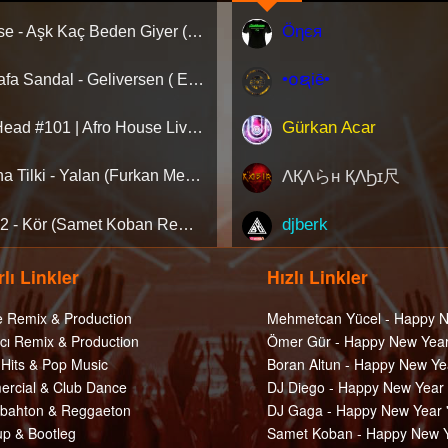
Öηєя
Hadise - Aşk Kaç Beden Giyer (Deniz Savaş Remix) Afro House
•໐ຊiē•
Mustafa Sandal - Geliversen ( Emre Serin Remix )
Gürkan Acar
AfroHead #101 | Afro House Live Set 2026 (Mixed by Kemal Özgür) No Jingle
ΛҚΛらн ҚΛϦɪ尺
Aleyna Tilki - Yalan (Furkan Mengi & Auş Remix) [Extended]
djberk
Ati242 - Kör (Samet Koban Remix)
lı Linkler
Hızlı Linkler
e Remix & Production
Mehmetcan Yücel - Happy N
cı Remix & Production
Ömer Gür - Happy New Year
 Hits & Pop Music
Boran Altun - Happy New Ye
rcial & Club Dance
DJ Diego - Happy New Year
ahton & Reggaeton
DJ Gaga - Happy New Year 
p & Bootleg
Samet Koban - Happy New Y