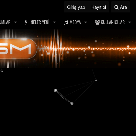
Giriş yap
Kayıt ol
Ara
UMLAR
NELER YENI
MEDYA
KULLANICILAR