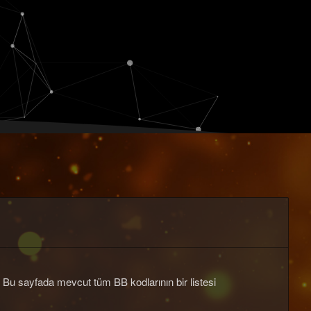
. Bu sayfada mevcut tüm BB kodlarının bir listesi