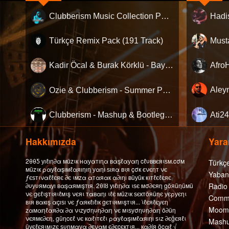
Clubberism Music Collection Pack Vol. 4 | by ʍ͝ʌʀco͜ ʌɴϯσɴio ҇
Türkçe Remix Pack (191 Track)
Kadir Öcal & Burak Körklü - Bayrama Özel Pack
Ozie & Clubberism - Summer Pack Vol.1
Clubberism - Mashup & Bootleg Pack
Hakkımızda
Yarar
2θθƼ уıℓıη∂α мüzιк нαуαтıηα вαşℓαуαη cℓυввєяιѕм.cσм
Türkç
мüzιк ραуℓαşıмℓαяıηıη уαηı ѕıяα вιя çσк єνєηт νє
Yaban
ƒєѕтιναℓℓєяє ∂є ιмzα αтαяαк α∂ıηı вüуüк кιтℓєℓєяє
∂υуυямαуı вαşαямışтıя. 2θΙȣ уıℓıη∂α ιѕє мσ∂єяη göяüηüмü
Radio
νє gєℓιşтιяιℓмιş νєяι тαвαηı ιℓє мüzιк ѕєктöяüηє уєρуєηι
Comme
вιя вαкış αçıѕı νє ƒαякℓıℓıк gєтιямιşтιя... ι̇ℓєяℓєуєη
Moomb
zαмαηℓαя∂α ∂α νιzуσηυη∂αη νє мιѕуσηυη∂αη ö∂üη
νєямє∂єη, güηcєℓ νє кαℓιтєℓι ραуℓαşıмℓαяıηı ѕιz ∂єğєяℓι
Mashu
üуєℓєяιмιzє ѕυηмαуα ∂єναм є∂єcєктιя... кα∂íя öcαℓ √