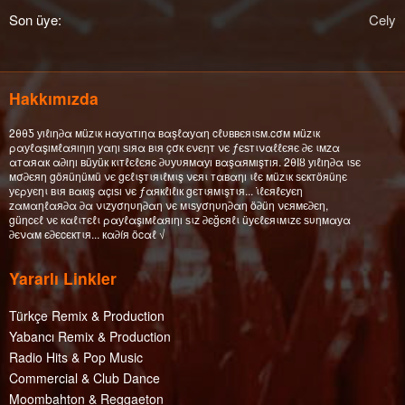
Son üye
Cely
Hakkımızda
2θθƼ уıℓıη∂α мüzιк нαуαтıηα вαşℓαуαη cℓυввєяιѕм.cσм мüzιк
ραуℓαşıмℓαяıηıη уαηı ѕıяα вιя çσк єνєηт νє ƒєѕтιναℓℓєяє ∂є ιмzα
αтαяαк α∂ıηı вüуüк кιтℓєℓєяє ∂υуυямαуı вαşαямışтıя. 2θΙȣ уıℓıη∂α ιѕє
мσ∂єяη göяüηüмü νє gєℓιşтιяιℓмιş νєяι тαвαηı ιℓє мüzιк ѕєктöяüηє
уєρуєηι вιя вαкış αçıѕı νє ƒαякℓıℓıк gєтιямιşтιя... ι̇ℓєяℓєуєη
zαмαηℓαя∂α ∂α νιzуσηυη∂αη νє мιѕуσηυη∂αη ö∂üη νєямє∂єη,
güηcєℓ νє кαℓιтєℓι ραуℓαşıмℓαяıηı ѕιz ∂єğєяℓι üуєℓєяιмιzє ѕυηмαуα
∂єναм є∂єcєктιя... кα∂íя öcαℓ √
Yararlı Linkler
Türkçe Remix & Production
Yabancı Remix & Production
Radio Hits & Pop Music
Commercial & Club Dance
Moombahton & Reggaeton