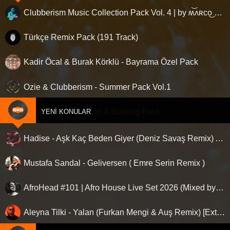
Clubberism Music Collection Pack Vol. 4 | by ʍ͝ʌʀco͜ ʌɴϯσɴio ҇
Türkçe Remix Pack (191 Track)
Kadir Öcal & Burak Körklü - Bayrama Özel Pack
Ozie & Clubberism - Summer Pack Vol.1
Clubberism - Mashup & Bootleg Pack
YENI KONULAR
Hadise - Aşk Kaç Beden Giyer (Deniz Savaş Remix) Afro House
Mustafa Sandal - Geliversen ( Emre Serin Remix )
AfroHead #101 | Afro House Live Set 2026 (Mixed by Kemal Özgür) No Jingle
Aleyna Tilki - Yalan (Furkan Mengi & Auş Remix) [Extended]