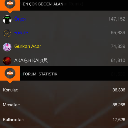
Ati242 - Kör (Samet Koban Remix)
EN ÇOK BEĞENI ALAN
147,152
Öηєя
95,639
•໐ຊiē•
74,839
Gürkan Acar
61,810
ΛҚΛらн ҚΛϦɪ尺
61,530
djberk
FORUM İSTATISTIK
Konular
36,336
Mesajlar
88,268
Kullanıcılar
17,626