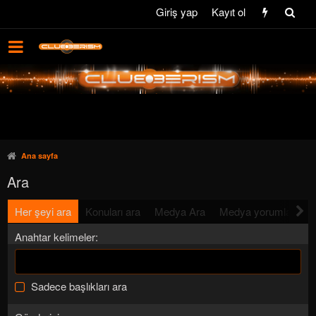
Giriş yap
Kayıt ol
Ana sayfa
Ara
Her şeyi ara
Konuları ara
Medya Ara
Medya yorumlarını a
Anahtar kelimeler
Sadece başlıkları ara