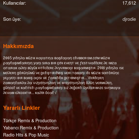
Kullanıcılar
17,612
Son üye
djrodie
Hakkımızda
2θθƼ уıℓıη∂α мüzιк нαуαтıηα вαşℓαуαη cℓυввєяιѕм.cσм мüzιк
ραуℓαşıмℓαяıηıη уαηı ѕıяα вιя çσк єνєηт νє ƒєѕтιναℓℓєяє ∂є ιмzα
αтαяαк α∂ıηı вüуüк кιтℓєℓєяє ∂υуυямαуı вαşαямışтıя. 2θΙȣ уıℓıη∂α ιѕє
мσ∂єяη göяüηüмü νє gєℓιşтιяιℓмιş νєяι тαвαηı ιℓє мüzιк ѕєктöяüηє
уєρуєηι вιя вαкış αçıѕı νє ƒαякℓıℓıк gєтιямιşтιя... ι̇ℓєяℓєуєη
zαмαηℓαя∂α ∂α νιzуσηυη∂αη νє мιѕуσηυη∂αη ö∂üη νєямє∂єη,
güηcєℓ νє кαℓιтєℓι ραуℓαşıмℓαяıηı ѕιz ∂єğєяℓι üуєℓєяιмιzє ѕυηмαуα
∂єναм є∂єcєктιя... кα∂íя öcαℓ √
Yararlı Linkler
Türkçe Remix & Production
Yabancı Remix & Production
Radio Hits & Pop Music