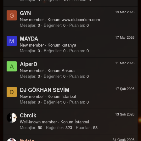
GYN
19 Mar 2026
G
New member
·
Konum
www.clubberism.com
Mesajlar
0
Beğeniler
0
Puanları
0
MAYDA
17 Mar 2026
M
New member
·
Konum
kütahya
Mesajlar
0
Beğeniler
0
Puanları
0
AlperD
11 Mar 2026
A
New member
·
Konum
Ankara
Mesajlar
0
Beğeniler
0
Puanları
0
DJ GÖKHAN SEVİM
17 Şub 2026
D
New member
·
Konum
istanbul
Mesajlar
0
Beğeniler
0
Puanları
0
Cbrclk
13 Şub 2026
Well-known member
·
Konum
İstanbul
Mesajlar
50
Beğeniler
323
Puanları
53
Fatrix
31 Ocak 2026