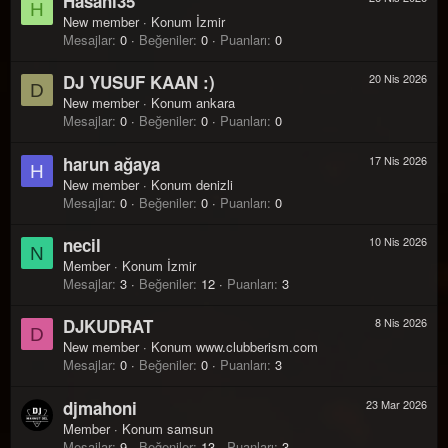
Hasani35
H
New member
·
Konum
İzmir
Mesajlar
0
Beğeniler
0
Puanları
0
DJ YUSUF KAAN :)
20 Nis 2026
D
New member
·
Konum
ankara
Mesajlar
0
Beğeniler
0
Puanları
0
harun ağaya
17 Nis 2026
H
New member
·
Konum
denizli
Mesajlar
0
Beğeniler
0
Puanları
0
necil
10 Nis 2026
N
Member
·
Konum
İzmir
Mesajlar
3
Beğeniler
12
Puanları
3
DJKUDRAT
8 Nis 2026
D
New member
·
Konum
www.clubberism.com
Mesajlar
0
Beğeniler
0
Puanları
3
djmahoni
23 Mar 2026
Member
·
Konum
samsun
Mesajlar
9
Beğeniler
13
Puanları
3