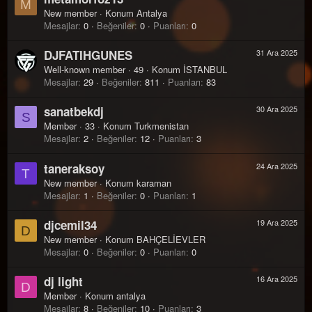
M
New member
·
Konum
Antalya
Mesajlar
0
Beğeniler
0
Puanları
0
DJFATIHGUNES
31 Ara 2025
Well-known member
·
49
·
Konum
İSTANBUL
Mesajlar
29
Beğeniler
811
Puanları
83
sanatbekdj
30 Ara 2025
S
Member
·
33
·
Konum
Turkmenistan
Mesajlar
2
Beğeniler
12
Puanları
3
taneraksoy
24 Ara 2025
T
New member
·
Konum
karaman
Mesajlar
1
Beğeniler
0
Puanları
1
djcemil34
19 Ara 2025
D
New member
·
Konum
BAHÇELİEVLER
Mesajlar
0
Beğeniler
0
Puanları
0
dj light
16 Ara 2025
D
Member
·
Konum
antalya
Mesajlar
8
Beğeniler
10
Puanları
3