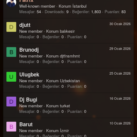
Well-known member
·
Konum
İstanbul
Mesajlar
54
Downloads
9
Beğeniler
1,803
Puanları
83
djutt
30 Ocak 2026
D
New member
·
Konum
balıkesir
Mesajlar
0
Beğeniler
0
Puanları
0
Brunodj
29 Ocak 2026
B
New member
·
Konum
djtfnsmhmt
Mesajlar
0
Beğeniler
0
Puanları
0
Ulugbek
25 Ocak 2026
U
New member
·
Konum
Uzbekistan
Mesajlar
0
Beğeniler
0
Puanları
0
Dj Bugi
16 Ocak 2026
D
New member
·
Konum
turket
Mesajlar
0
Beğeniler
0
Puanları
0
Barut
10 Ocak 2026
B
New member
·
Konum
İzmir
Mesajlar
0
Beğeniler
0
Puanları
0