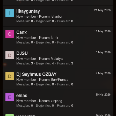
ilkayguntay
21 May 2026
I
New member
·
Konum
istanbul
Mesajlar
0
Beğeniler
0
Puanları
0
Canx
18 May 2026
C
New member
·
Konum
İzmir
Mesajlar
0
Beğeniler
0
Puanları
0
DJSU
5 May 2026
D
New member
·
Konum
Malatya
Mesajlar
3
Beğeniler
4
Puanları
3
Dj Seyhmus OZBAY
4 May 2026
D
New member
·
Konum
Barr/Fransa
Mesajlar
0
Beğeniler
0
Puanları
0
ehlas
30 Nis 2026
E
New member
·
Konum
xinjiang
Mesajlar
0
Beğeniler
0
Puanları
0
26 Nis 2026