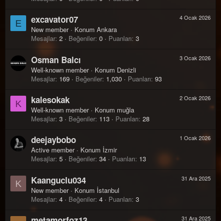
excavator07
4 Ocak 2026
E
New member
·
Konum
Ankara
Mesajlar
2
Beğeniler
0
Puanları
3
Osman Balcı
3 Ocak 2026
Well-known member
·
Konum
Denizli
Mesajlar
169
Beğeniler
1,030
Puanları
93
kalesokak
2 Ocak 2026
K
Well-known member
·
Konum
muğla
Mesajlar
3
Beğeniler
113
Puanları
28
deejaybobo
1 Ocak 2026
Active member
·
Konum
İzmir
Mesajlar
5
Beğeniler
34
Puanları
13
Kaanguclu034
31 Ara 2025
K
New member
·
Konum
İstanbul
Mesajlar
4
Beğeniler
4
Puanları
3
metamorfoz13
31 Ara 2025