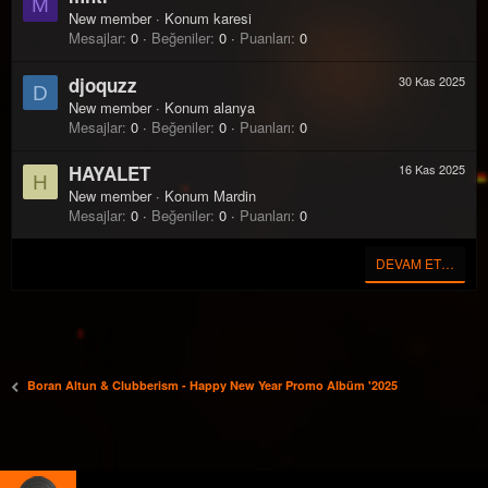
M
New member
·
Konum
karesi
Mesajlar
0
Beğeniler
0
Puanları
0
djoquzz
30 Kas 2025
D
New member
·
Konum
alanya
Mesajlar
0
Beğeniler
0
Puanları
0
HAYALET
16 Kas 2025
H
New member
·
Konum
Mardin
Mesajlar
0
Beğeniler
0
Puanları
0
DEVAM ET…
Boran Altun & Clubberism - Happy New Year Promo Albüm '2025