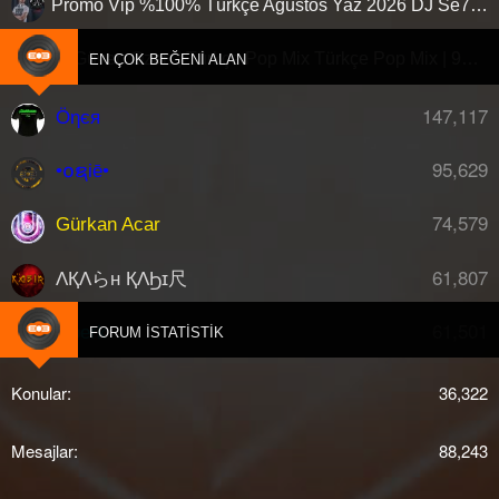
Promo Vip %100% Türkçe Ağustos Yaz 2026 DJ Se7en Live
Dj Güven Ozan | Türkçe Pop Mix Türkçe Pop Mix | 90'Lar • 2000'Ler
G
EN ÇOK BEĞENI ALAN
147,117
Öηєя
95,629
•໐ຊiē•
74,579
Gürkan Acar
61,807
ΛҚΛらн ҚΛϦɪ尺
61,501
djberk
FORUM İSTATISTIK
Konular
36,322
Mesajlar
88,243