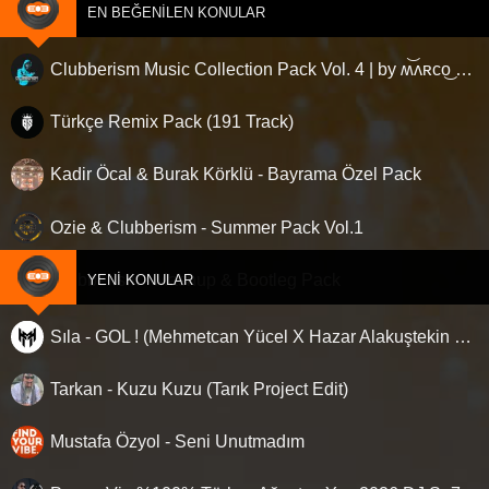
EN BEĞENILEN KONULAR
Clubberism Music Collection Pack Vol. 4 | by ʍ͝ʌʀco͜ ʌɴϯσɴio ҇
Türkçe Remix Pack (191 Track)
Kadir Öcal & Burak Körklü - Bayrama Özel Pack
Ozie & Clubberism - Summer Pack Vol.1
Clubberism - Mashup & Bootleg Pack
YENI KONULAR
Sıla - GOL ! (Mehmetcan Yücel X Hazar Alakuştekin Remix)
Tarkan - Kuzu Kuzu (Tarık Project Edit)
Mustafa Özyol - Seni Unutmadım