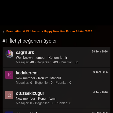
Boran Altun & Clubberism - Happy New Year Promo Albüm '2025
#1 İletiyi beğenen üyeler
cagriturk
28 Tem 2026
Well-known member
·
Konum
İzmir
Mesajlar
40
Beğeniler
203
Puanları
33
kedakerem
9 Tem 2026
K
New member
·
Konum
istanbul
Mesajlar
0
Beğeniler
0
Puanları
0
otuzsekizugur
4 Tem 2026
O
New member
·
Konum
izmir
Mesajlar
0
Beğeniler
0
Puanları
0
30 Haz 2026