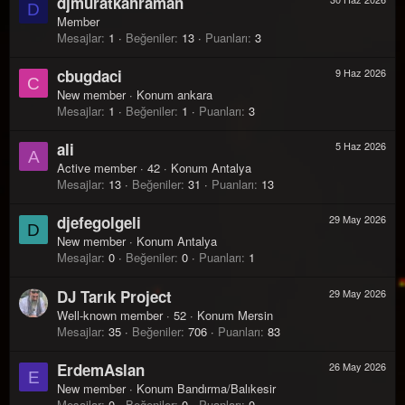
djmuratkahraman
D
Member
Mesajlar
1
Beğeniler
13
Puanları
3
cbugdaci
9 Haz 2026
C
New member
·
Konum
ankara
Mesajlar
1
Beğeniler
1
Puanları
3
ali
5 Haz 2026
A
Active member
·
42
·
Konum
Antalya
Mesajlar
13
Beğeniler
31
Puanları
13
djefegolgeli
29 May 2026
D
New member
·
Konum
Antalya
Mesajlar
0
Beğeniler
0
Puanları
1
DJ Tarık Project
29 May 2026
Well-known member
·
52
·
Konum
Mersin
Mesajlar
35
Beğeniler
706
Puanları
83
ErdemAslan
26 May 2026
E
New member
·
Konum
Bandırma/Balıkesir
Mesajlar
0
Beğeniler
0
Puanları
0