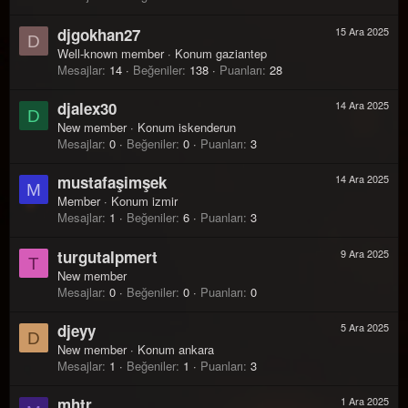
djgokhan27
15 Ara 2025
D
Well-known member
·
Konum
gaziantep
Mesajlar
14
Beğeniler
138
Puanları
28
djalex30
14 Ara 2025
D
New member
·
Konum
iskenderun
Mesajlar
0
Beğeniler
0
Puanları
3
mustafaşimşek
14 Ara 2025
M
Member
·
Konum
izmir
Mesajlar
1
Beğeniler
6
Puanları
3
turgutalpmert
9 Ara 2025
T
New member
Mesajlar
0
Beğeniler
0
Puanları
0
djeyy
5 Ara 2025
D
New member
·
Konum
ankara
Mesajlar
1
Beğeniler
1
Puanları
3
mhtr
1 Ara 2025