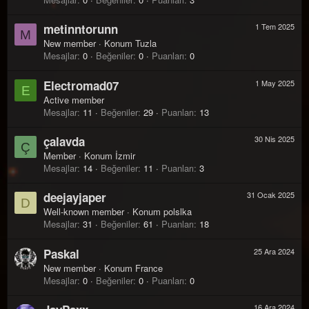
metinntorunn
1 Tem 2025
M
New member
·
Konum
Tuzla
Mesajlar
0
Beğeniler
0
Puanları
0
Electromad07
1 May 2025
E
Active member
Mesajlar
11
Beğeniler
29
Puanları
13
çalavda
30 Nis 2025
Ç
Member
·
Konum
İzmir
Mesajlar
14
Beğeniler
11
Puanları
3
deejayjaper
31 Ocak 2025
D
Well-known member
·
Konum
polslka
Mesajlar
31
Beğeniler
61
Puanları
18
Paskal
25 Ara 2024
New member
·
Konum
France
Mesajlar
0
Beğeniler
0
Puanları
0
16 Ara 2024