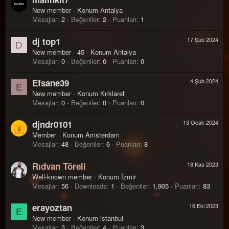
New member
·
Konum
Antalya
Mesajlar
2
Beğeniler
2
Puanları
1
dj top1
17 Şub 2024
D
New member
·
45
·
Konum
Antalya
Mesajlar
0
Beğeniler
0
Puanları
0
Efsane39
4 Şub 2024
E
New member
·
Konum
Kırklareli
Mesajlar
0
Beğeniler
0
Puanları
0
djndr0101
13 Ocak 2024
Member
·
Konum
Amsterdam
Mesajlar
48
Beğeniler
6
Puanları
8
Rıdvan Töreli
18 Kas 2023
Well-known member
·
Konum
İzmir
Mesajlar
56
Downloads
1
Beğeniler
1,905
Puanları
83
erayoztan
16 Eki 2023
E
New member
·
Konum
istanbul
Mesajlar
3
Beğeniler
4
Puanları
3