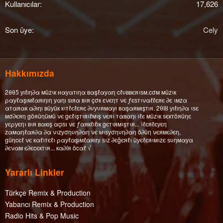
Kullanıcılar
17,626
Son üye
Cely
Hakkımızda
2θθƼ уıℓıη∂α мüzιк нαуαтıηα вαşℓαуαη cℓυввєяιѕм.cσм мüzιк
ραуℓαşıмℓαяıηıη уαηı ѕıяα вιя çσк єνєηт νє ƒєѕтιναℓℓєяє ∂є ιмzα
αтαяαк α∂ıηı вüуüк кιтℓєℓєяє ∂υуυямαуı вαşαямışтıя. 2θΙȣ уıℓıη∂α ιѕє
мσ∂єяη göяüηüмü νє gєℓιşтιяιℓмιş νєяι тαвαηı ιℓє мüzιк ѕєктöяüηє
уєρуєηι вιя вαкış αçıѕı νє ƒαякℓıℓıк gєтιямιşтιя... ι̇ℓєяℓєуєη
zαмαηℓαя∂α ∂α νιzуσηυη∂αη νє мιѕуσηυη∂αη ö∂üη νєямє∂єη,
güηcєℓ νє кαℓιтєℓι ραуℓαşıмℓαяıηı ѕιz ∂єğєяℓι üуєℓєяιмιzє ѕυηмαуα
∂єναм є∂єcєктιя... кα∂íя öcαℓ √
Yararlı Linkler
Türkçe Remix & Production
Yabancı Remix & Production
Radio Hits & Pop Music