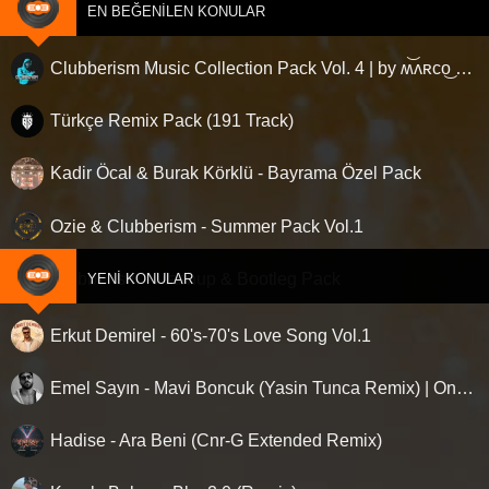
EN BEĞENILEN KONULAR
Clubberism Music Collection Pack Vol. 4 | by ʍ͝ʌʀco͜ ʌɴϯσɴio ҇
Türkçe Remix Pack (191 Track)
Kadir Öcal & Burak Körklü - Bayrama Özel Pack
Ozie & Clubberism - Summer Pack Vol.1
Clubberism - Mashup & Bootleg Pack
YENI KONULAR
Erkut Demirel - 60's-70's Love Song Vol.1
Emel Sayın - Mavi Boncuk (Yasin Tunca Remix) | Onda, bunda, şundadır
Hadise - Ara Beni (Cnr-G Extended Remix)