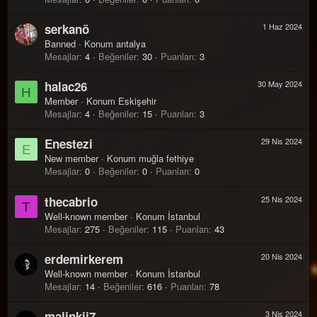
serkanö
1 Haz 2024
Banned
·
Konum
antalya
Mesajlar
4
Beğeniler
30
Puanları
3
halac26
30 May 2024
H
Member
·
Konum
Eskişehir
Mesajlar
4
Beğeniler
15
Puanları
3
Enestezi
29 Nis 2024
E
New member
·
Konum
muğla fethiye
Mesajlar
0
Beğeniler
0
Puanları
0
thecabrio
25 Nis 2024
T
Well-known member
·
Konum
İstanbul
Mesajlar
275
Beğeniler
115
Puanları
43
erdemirkerem
20 Nis 2024
Well-known member
·
Konum
İstanbul
Mesajlar
14
Beğeniler
616
Puanları
78
malinkii7
3 Nis 2024