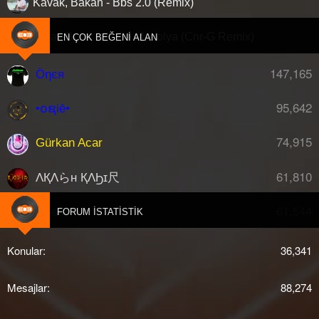
Kavak, Bakan - Bbs 2.0 (Remix)
Burak Bulut - Ah Be Manolya (Cnr-G Remix)
EN ÇOK BEĞENI ALAN
147,165
Öηєя
95,642
•໐ຊiē•
74,915
Gürkan Acar
61,810
ΛҚΛらн ҚΛϦɪ尺
61,544
djberk
FORUM İSTATISTIK
Konular
36,341
Mesajlar
88,274