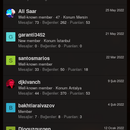
Ali Saar
25 May 2022
Well-known member
·
47
·
Konum
Mersin
Mesajlar
73
Beğeniler
262
Puanları
53
garanti3452
21 May 2022
G
New member
·
Konum
İstanbul
Mesajlar
0
Beğeniler
0
Puanları
0
santosmarios
22 Mar 2022
S
Well-known member
Mesajlar
33
Beğeniler
50
Puanları
18
djkivanch
9 Şub 2022
Well-known member
·
Konum
Antalya
Mesajlar
44
Beğeniler
370
Puanları
53
bakhtiaraivazov
4 Şub 2022
B
Member
Mesajlar
7
Beğeniler
8
Puanları
3
Djoguzgurgen
12 Ocak 2022