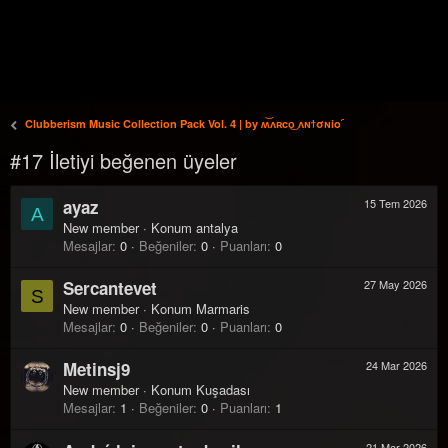
Clubberism Music Collection Pack Vol. 4 | by ʍ͝ʌʀco͜ ʌɴϯσɴio ҇
#17 İletiyi beğenen üyeler
ayaz
15 Tem 2026
A
New member
·
Konum
antalya
Mesajlar
0
Beğeniler
0
Puanları
0
Sercantevet
27 May 2026
S
New member
·
Konum
Marmaris
Mesajlar
0
Beğeniler
0
Puanları
0
Metinsj9
24 Mar 2026
New member
·
Konum
Kuşadası
Mesajlar
1
Beğeniler
0
Puanları
1
21 Mar 2026