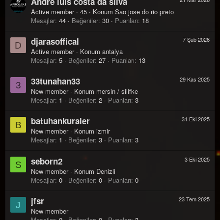
André luis costa da silva
Active member
·
45
·
Konum
Sao jose do rio preto
Mesajlar
44
Beğeniler
30
Puanları
18
djarasoffical
7 Şub 2026
D
Active member
·
Konum
antalya
Mesajlar
5
Beğeniler
27
Puanları
13
33tunahan33
29 Kas 2025
3
New member
·
Konum
mersin / silifke
Mesajlar
1
Beğeniler
2
Puanları
3
batuhankuraler
31 Eki 2025
B
New member
·
Konum
izmir
Mesajlar
1
Beğeniler
3
Puanları
3
seborn2
3 Eki 2025
S
New member
·
Konum
Denizli
Mesajlar
0
Beğeniler
0
Puanları
0
jfsr
23 Tem 2025
J
New member
Mesajlar
0
Beğeniler
0
Puanları
3