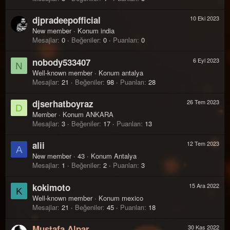
djpradeepofficial
10 Eki 2023
New member
·
Konum
india
Mesajlar
0
Beğeniler
0
Puanları
0
nobody533407
6 Eyl 2023
N
Well-known member
·
Konum
antalya
Mesajlar
21
Beğeniler
98
Puanları
28
djserhatboyraz
26 Tem 2023
D
Member
·
Konum
ANKARA
Mesajlar
3
Beğeniler
17
Puanları
13
alii
12 Tem 2023
A
New member
·
43
·
Konum
Antalya
Mesajlar
1
Beğeniler
2
Puanları
3
kokimoto
15 Ara 2022
K
Well-known member
·
Konum
mexico
Mesajlar
21
Beğeniler
45
Puanları
18
Mustafa Alpar
30 Kas 2022