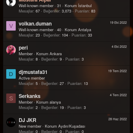
Well-known member
·
31
·
Konum
İstanbul
Mesajlar
67
Beğeniler
3,073
Puanları
83
volkan.duman
19 Eki 2022
V
Well-known member
·
40
·
Konum
Antalya
Mesajlar
23
Beğeniler
104
Puanları
33
peri
4 Eki 2022
Member
·
Konum
Ankara
Mesajlar
8
Beğeniler
9
Puanları
3
djmustafa31
19 Tem 2022
D
Active member
Mesajlar
5
Beğeniler
27
Puanları
13
Serkanks
4 Tem 2022
S
Member
·
Konum
alanya
Mesajlar
2
Beğeniler
19
Puanları
3
DJ JKR
28 Haz 2022
New member
·
Konum
Aydın/Kuşadası
Mesajlar
0
Beğeniler
0
Puanları
0