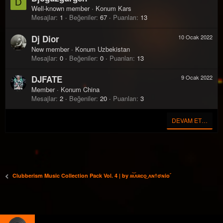
D
Well-known member
·
Konum
Kars
Mesajlar
1
Beğeniler
67
Puanları
13
Dj Dior
10 Ocak 2022
New member
·
Konum
Uzbekistan
Mesajlar
0
Beğeniler
0
Puanları
13
DJFATE
9 Ocak 2022
Member
·
Konum
China
Mesajlar
2
Beğeniler
20
Puanları
3
DEVAM ET…
Clubberism Music Collection Pack Vol. 4 | by ʍ͝ʌʀco͜ ʌɴϯσɴio ҇