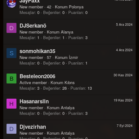
JayPaxx
New member
·
42
·
Konum
Polonya
Mesajlar
0
Beğeniler
0
Puanları
0
DJSerkanö
5 Ara 2024
D
New member
·
Konum
Alanya
Mesajlar
1
Beğeniler
1
Puanları
3
sonmohikan35
4 Ara 2024
S
New member
·
57
·
Konum
İzmir
Mesajlar
0
Beğeniler
0
Puanları
1
Besteleon2006
30 Kas 2024
B
Active member
·
Konum
Kıbrıs
Mesajlar
3
Beğeniler
26
Puanları
13
Hasanarslln
19 Kas 2024
H
New member
·
Konum
Antalya
Mesajlar
0
Beğeniler
0
Puanları
3
Djvezirhan
7 Eyl 2024
D
New member
·
Konum
Antalya
Mesajlar
0
Beğeniler
0
Puanları
0