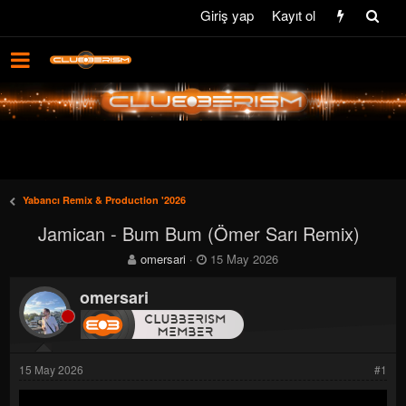
Giriş yap
Kayıt ol
Yabancı Remix & Production '2026
Jamican - Bum Bum (Ömer Sarı Remix)
K
B
omersari
15 May 2026
o
a
n
ş
omersari
b
l
u
a
y
n
u
g
15 May 2026
#1
b
ı
a
ç
ş
t