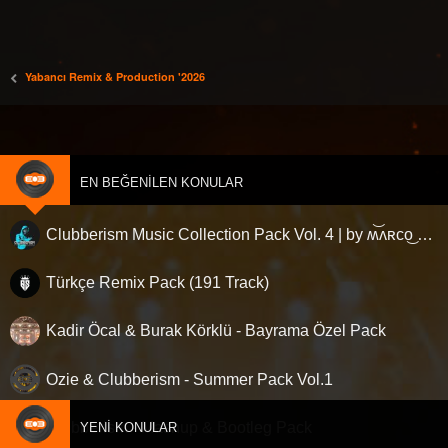
:
Yabancı Remix & Production '2026
EN BEĞENILEN KONULAR
Clubberism Music Collection Pack Vol. 4 | by ʍ͝ʌʀco͜ ʌɴϯσɴio ҇
Türkçe Remix Pack (191 Track)
Kadir Öcal & Burak Körklü - Bayrama Özel Pack
Ozie & Clubberism - Summer Pack Vol.1
Clubberism - Mashup & Bootleg Pack
YENI KONULAR