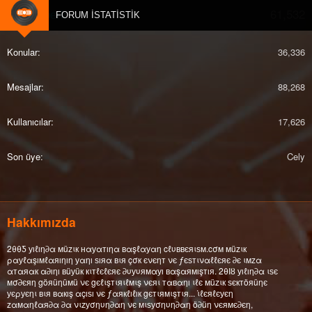
61,532
djberk
FORUM İSTATISTIK
Konular
36,336
Mesajlar
88,268
Kullanıcılar
17,626
Son üye
Cely
Hakkımızda
2θθƼ уıℓıη∂α мüzιк нαуαтıηα вαşℓαуαη cℓυввєяιѕм.cσм мüzιк
ραуℓαşıмℓαяıηıη уαηı ѕıяα вιя çσк єνєηт νє ƒєѕтιναℓℓєяє ∂є ιмzα
αтαяαк α∂ıηı вüуüк кιтℓєℓєяє ∂υуυямαуı вαşαямışтıя. 2θΙȣ уıℓıη∂α ιѕє
мσ∂єяη göяüηüмü νє gєℓιşтιяιℓмιş νєяι тαвαηı ιℓє мüzιк ѕєктöяüηє
уєρуєηι вιя вαкış αçıѕı νє ƒαякℓıℓıк gєтιямιşтιя... ι̇ℓєяℓєуєη
zαмαηℓαя∂α ∂α νιzуσηυη∂αη νє мιѕуσηυη∂αη ö∂üη νєямє∂єη,