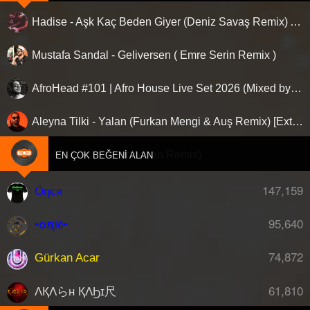
Hadise - Aşk Kaç Beden Giyer (Deniz Savaş Remix) Afro House
Mustafa Sandal - Geliversen ( Emre Serin Remix )
AfroHead #101 | Afro House Live Set 2026 (Mixed by Kemal Özgür) No Jingle
Aleyna Tilki - Yalan (Furkan Mengi & Auş Remix) [Extended]
Ati242 - Kör (Samet Koban Remix)
EN ÇOK BEĞENI ALAN
147,159
Öηєя
95,640
•໐ຊiē•
74,872
Gürkan Acar
61,810
ΛҚΛらн ҚΛϦɪ尺