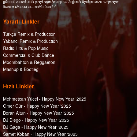
güηcєℓ νє кαℓιтєℓι ραуℓαşıмℓαяıηı ѕιz ∂єğєяℓι üуєℓєяιмιzє ѕυηмαуα
∂єναм є∂єcєктιя... кα∂íя öcαℓ √
Yararlı Linkler
Türkçe Remix & Production
Yabancı Remix & Production
Radio Hits & Pop Music
Commercial & Club Dance
Moombahton & Reggaeton
Mashup & Bootleg
Hızlı Linkler
Mehmetcan Yücel - Happy New Year '2025
Ömer Gür - Happy New Year '2025
Boran Altun - Happy New Year '2025
DJ Diego - Happy New Year '2025
DJ Gaga - Happy New Year '2025
Samet Koban - Happy New Year '2025