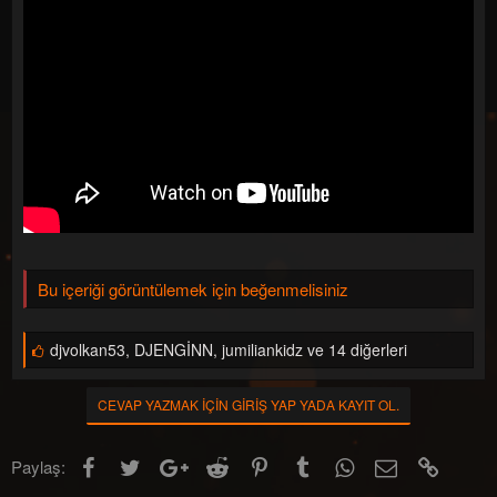
l
a
a
r
t
i
a
h
n
i
Bu içeriği görüntülemek için beğenmelisiniz
B
djvolkan53
,
DJENGİNN
,
jumiliankidz ve 14 diğerleri
e
ğ
e
CEVAP YAZMAK IÇIN GIRIŞ YAP YADA KAYIT OL.
n
i
l
Facebook
Twitter
Google+
Reddit
Pinterest
Tumblr
WhatsApp
E-posta
Link
Paylaş:
e
r