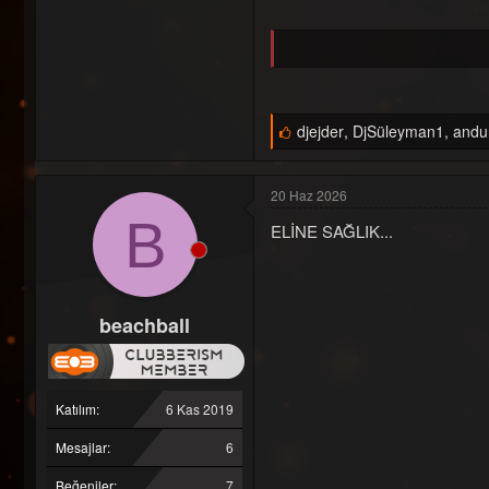
B
djejder
,
DjSüleyman1
,
andur
e
ğ
e
20 Haz 2026
n
i
B
ELİNE SAĞLIK...
l
e
r
:
beachball
Katılım
6 Kas 2019
Mesajlar
6
Beğeniler
7