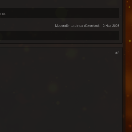
niz
Moderatör tarafında düzenlendi:
12 Haz 2026
#2