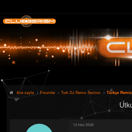
Ana sayfa
Forumlar
Turk DJ Remıx Sectıon
Türkçe Remix
Utk
12 Haz 2026