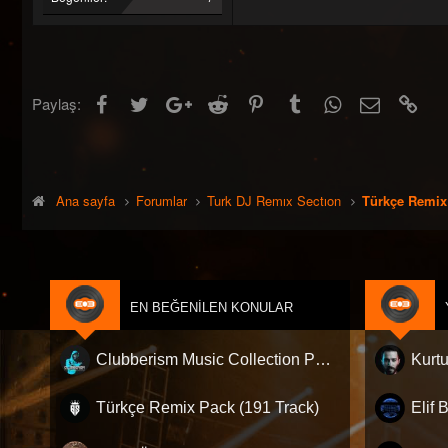
Facebook
Twitter
Google+
Reddit
Pinterest
Tumblr
WhatsApp
E-posta
Link
Paylaş:
Ana sayfa
Forumlar
Turk DJ Remıx Sectıon
Türkçe Remix
EN BEĞENILEN KONULAR
Clubberism Music Collection Pack Vol. 4 | by ʍ͝ʌʀco͜ ʌɴϯσɴio ҇
Türkçe Remix Pack (191 Track)