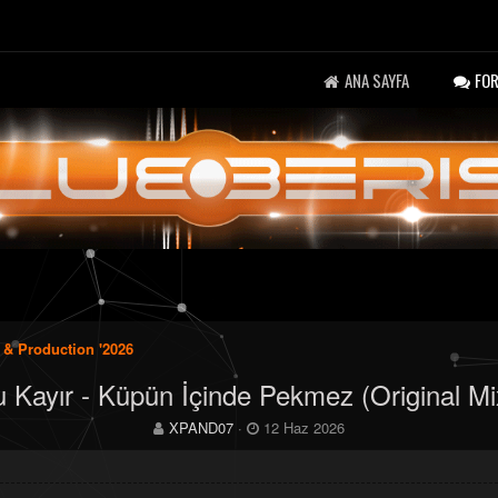
ANA SAYFA
FO
 & Production '2026
u Kayır - Küpün İçinde Pekmez (Original Mi
K
B
XPAND07
12 Haz 2026
o
a
n
ş
b
l