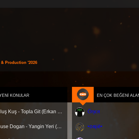
 & Production '2026
YENI KONULAR
EN ÇOK BEĞENI ALA
Öηєя
Kurtuluş Kuş - Topla Git (Erkan KILIÇ Remix) [Extended]
•໐ຊiē•
Elif Buse Dogan - Yangin Yeri (Kivanc Onder Afro Dance Remix)