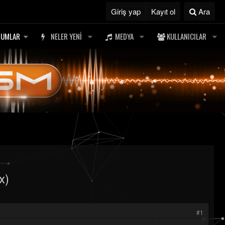
Giriş yap
Kayıt ol
Ara
RUMLAR
NELER YENI
MEDYA
KULLANICILAR
x)
#1