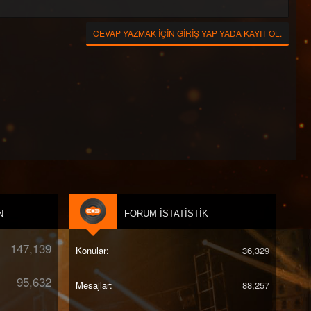
CEVAP YAZMAK IÇIN GIRIŞ YAP YADA KAYIT OL.
N
FORUM İSTATISTIK
147,139
Konular
36,329
95,632
Mesajlar
88,257