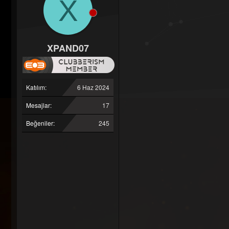
X
XPAND07
Katılım
6 Haz 2024
Mesajlar
17
Beğeniler
245